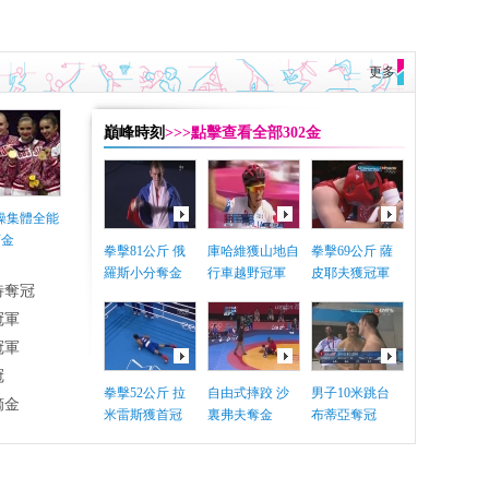
更多
巔峰時刻
>>>點擊查看全部302金
體操集體全能
摘金
拳擊81公斤 俄
庫哈維獲山地自
拳擊69公斤 薩
羅斯小分奪金
行車越野冠軍
皮耶夫獲冠軍
特奪冠
冠軍
冠軍
冠
拳擊52公斤 拉
自由式摔跤 沙
男子10米跳台
摘金
米雷斯獲首冠
裏弗夫奪金
布蒂亞奪冠