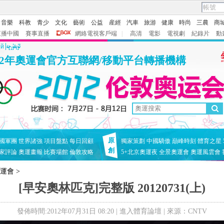
音樂
科教
青少
文化
藝術
公益
産經
汽車
旅游
健康
時尚
三農
商
直播中國
賽事直播
網絡電視客戶端
|
高清
電影
電視劇
紀錄片
動
ий
12年奧運會官方互聯網/移動平台轉播機構
原
國軍團
世界諸強
項目盤點
每日回顧
獨家策劃
中國驕傲
巔峰時刻
體育之星
創
家評論
奧運畫報
比賽場館
倫敦攻略
5+北京奧運夜
全景奧運會
奧運風雲會
奧運會
>
[早安奧林匹克]完整版 20120731(上)
發佈時間:2012年07月31日 08:20 |
進入體育論壇
| 來源：CNTV