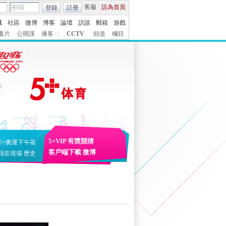
客服
設為首頁
登錄
註冊
城
社區
微博
博客
論壇
訪談
郵箱
游戲
畫片
公開課
播客
|
CCTV
頻道
欄目
5+VIP
有獎競猜
5+奧運下午茶
客戶端下載
微博
我在現場
歷史