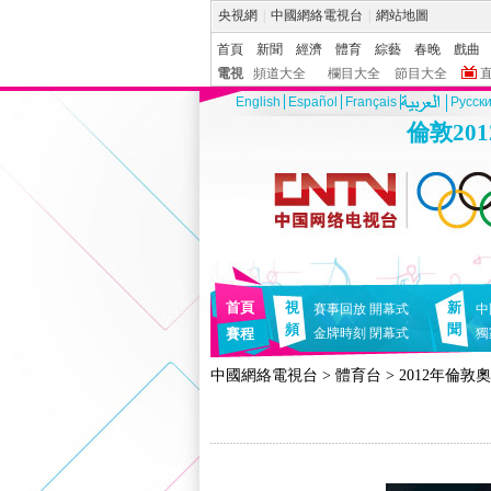
央視網
|
中國網絡電視台
|
網站地圖
首頁
新聞
經濟
體育
綜藝
春晚
戲曲
電視
頻道大全
欄目大全
節目大全
English
Español
Français
Pусск
倫敦20
首頁
視
新
賽事回放
開幕式
中
頻
聞
賽程
金牌時刻
閉幕式
獨
中國網絡電視台
>
體育台
>
2012年倫敦