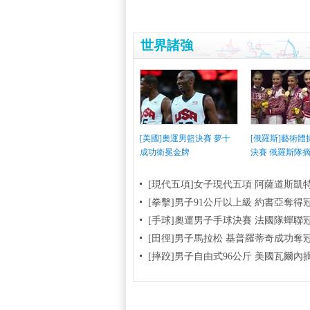
世界諸強
[美國]奧運男籃決賽 夢十
[俄羅斯]藝術
成功衛冕金牌
決賽 俄羅斯隊
[現代五項]女子現代五項 阿薩道斯凱
[拳擊]男子91公斤以上級 約書亞奪得
[手球]奧運男子手球決賽 法國隊蟬聯
[田徑]男子馬拉松 基普羅蒂奇成功奪
[摔跤]男子自由式96公斤 美國瓦爾內