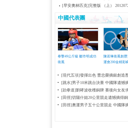
[早安奧林匹克]完整版 （上） 201207
中國代表團
拳擊49公斤級 鄒市明成功
陳若琳衛冕創歷
衛冕
運會200金精彩
[現代五項]發揮出色 曹忠榮摘銀創造
[跳水]男子10米跳台決賽
中國隊遺憾
[跆拳道]劉哮波收穫銅牌 賽後向女友
[田徑]切陽什姐20公里競走遺憾摘得
[田徑]奧運男子五十公里競走 中國隊