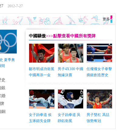
27
2012-7-27
更多
中國驕傲
>>>點擊查看中國所有獎牌
史 夏季奧
瞬間
鄒市明成功衛冕
男子4X100 中國
任燦燦女子拳擊
中國再添一金
無緣決賽
摘銀創造歷史
歷史
摘銀
求婚
銅牌
摘銅
女子跆拳道 侯
女子跆拳道 吳
男子雙杠 馮喆
玉琢錯失金牌
靜鈺衛冕
強勢奪冠