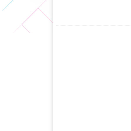
5+VIP
有獎競猜
客戶端下載
微博