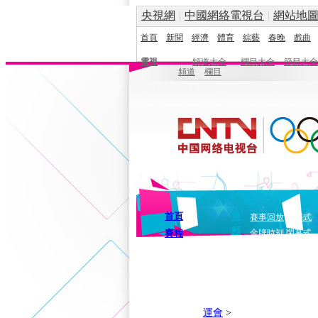
央視網
|
中國網絡電視台
|
網站地
首頁
新聞
經濟
體育
綜藝
春晚
戲曲
電視
頻道大全
欄目大全
節目大全
頻道
欄目
首頁
視
賽事回放
開幕式
頻
賽程
金牌時刻
閉幕式
運會
>