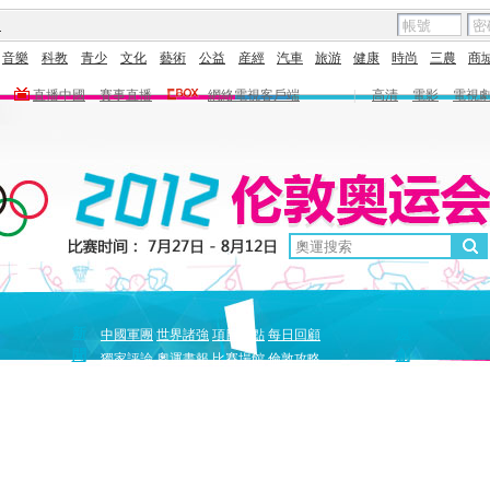
圖
音樂
科教
青少
文化
藝術
公益
産經
汽車
旅游
健康
時尚
三農
商
直播中國
賽事直播
網絡電視客戶端
|
高清
電影
電視
新
原
中國軍團
世界諸強
項目盤點
每日回顧
聞
創
獨家評論
奧運畫報
比賽場館
倫敦攻略
獨家策劃
中國驕傲
巔峰
5+北京奧運夜
全景奧運