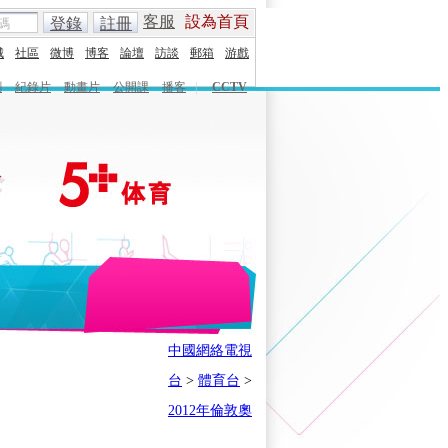
客服
設為首頁
登錄
註冊
城
社區
微博
博客
論壇
訪談
郵箱
游戲
劇
紀錄片
動畫片
公開課
播客
|
CCTV
English
Español
Français
中國網絡電視
時刻
體育之星
5+奧運下午茶
台
>
體育台
>
會
奧運風雲會
我在現場
歷史
2012年倫敦奧