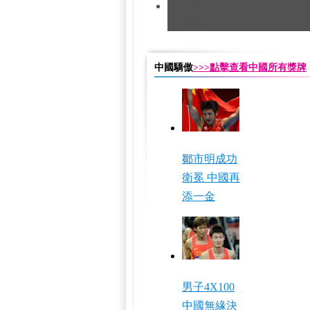
[田徑]奧運男子五十公里競
隊摘銅
中國驕傲
>>>點擊查看中國所有獎牌
鄒市明成功
衛冕 中國再
添一金
男子4X100
中國無緣決