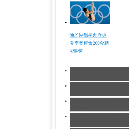
陳若琳衛冕創歷史
夏季奧運會200金精
彩瞬間
[現代五項]發揮出色 曹忠
造歷史
[跳水]男子10米跳台決賽
中
憾摘銀
[跆拳道]劉哮波收穫銅牌 
友求婚
[田徑]切陽什姐20公里競
銅牌