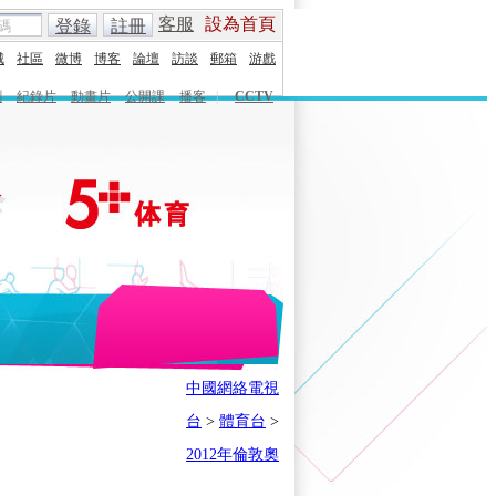
客服
設為首頁
登錄
註冊
城
社區
微博
博客
論壇
訪談
郵箱
游戲
劇
紀錄片
動畫片
公開課
播客
|
CCTV
English
Español
Français
中國網絡電視
時刻
體育之星
5+奧運下午茶
台
>
體育台
>
會
奧運風雲會
我在現場
歷史
2012年倫敦奧