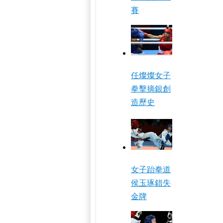
賽
任燦燦女子
拳擊摘銀創
造歷史
女子跆拳道
侯玉琢錯失
金牌