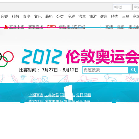
圖
音樂
科教
青少
文化
藝術
公益
産經
汽車
旅游
健康
時尚
三農
商
直播中國
賽事直播
網絡電視客戶端
|
高清
電影
電視
新
原
中國軍團
世界諸強
項目盤點
每日回顧
聞
創
獨家評論
奧運畫報
比賽場館
倫敦攻略
獨家策劃
中國驕傲
巔峰
5+北京奧運夜
全景奧運