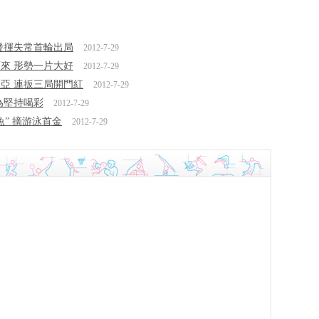
娜發揮失常首輪出局
2012-7-29
而來 形勢一片大好
2012-7-29
維亞 連扳三局開門紅
2012-7-29
為堅持喝彩
2012-7-29
魚” 摘游泳首金
2012-7-29