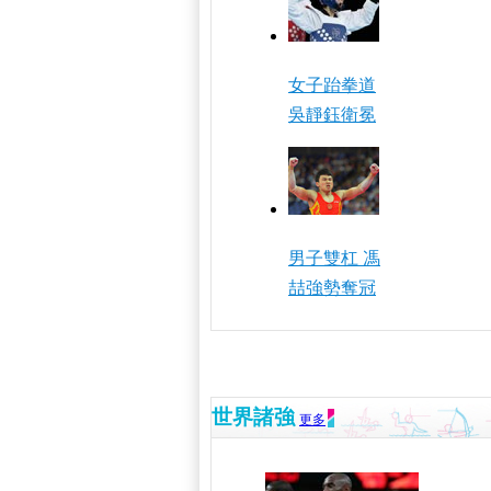
女子跆拳道
吳靜鈺衛冕
男子雙杠 馮
喆強勢奪冠
世界諸強
更多