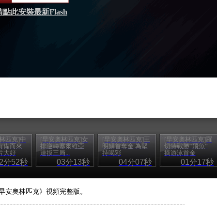
請點此安裝最新Flash
林匹克]中
[早安奧林匹克]女
[早安奧林匹克]王
[早安奧林匹克]羅
有備而來
排逆轉塞爾維亞
明娟首奪金 為堅
切特戰勝“飛魚”
片大好
連扳三局...
持喝彩
摘游泳首金
02分52秒
03分13秒
04分07秒
01分17秒
:00《早安奧林匹克》視頻完整版。