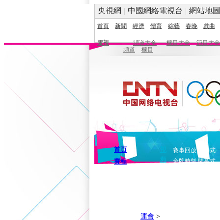
央視網
|
中國網絡電視台
|
網站地
首頁
新聞
經濟
體育
綜藝
春晚
戲曲
電視
頻道大全
欄目大全
節目大全
頻道
欄目
首頁
視
賽事回放
開幕式
頻
賽程
金牌時刻
閉幕式
運會
>