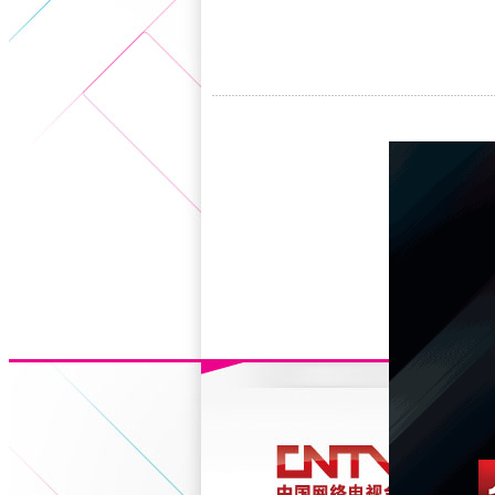
5+VIP
有獎競猜
客戶端下載
微博