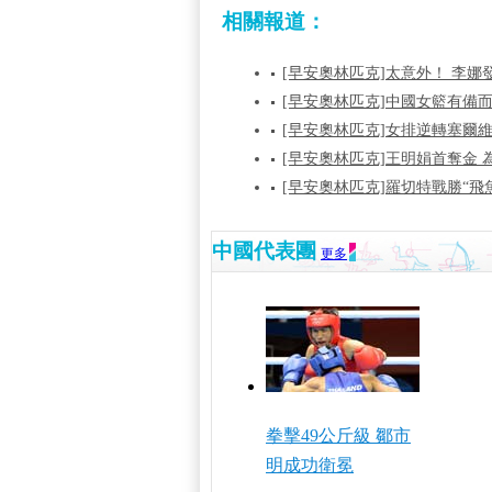
相關報道：
[早安奧林匹克]太意外！ 李
[早安奧林匹克]中國女籃有備
[早安奧林匹克]女排逆轉塞爾
[早安奧林匹克]王明娟首奪金 
[早安奧林匹克]羅切特戰勝“飛
中國代表團
更多
拳擊49公斤級 鄒市
明成功衛冕