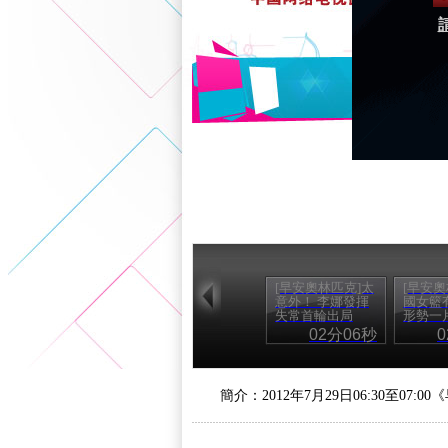
[早安奧林匹克]太
[早安奧
意外！ 李娜發揮
國女籃
失常首輪出局
形勢一
02分06秒
簡介：2012年7月29日06:30至07