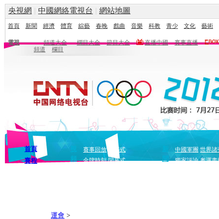
央視網
|
中國網絡電視台
|
網站地圖
首頁
新聞
經濟
體育
綜藝
春晚
戲曲
音樂
科教
青少
文化
藝術
電視
頻道大全
欄目大全
節目大全
直播中國
賽事直播
頻道
欄目
首頁
視
新
賽事回放
開幕式
中國軍團
世界諸
頻
聞
賽程
金牌時刻
閉幕式
獨家評論
奧運畫
運會
>