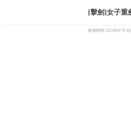
5+VIP
有獎競猜
客戶端下載
微博
[擊劍]女子重
發佈時間:2012年07月30日 