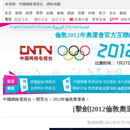
央視網
|
中國網絡電視台
|
網站地圖
首頁
新聞
經濟
體育
綜藝
春晚
戲曲
音樂
科教
青少
文化
藝術
電視
頻道大全
欄目大全
節目大全
直播中國
賽事直播
網絡
English
Español
Français
Pусский
倫敦2012年奧運會官方互
首頁
視
新
賽事回放
開幕式
中國軍團
世界諸強
項目盤點
每日回
頻
聞
賽程
金牌時刻
閉幕式
獨家評論
奧運畫報
比賽場館
倫敦攻
中國網絡電視台
>
體育台
>
2012年倫敦奧運會
>
[擊劍]2012倫
發佈時間:2012年07月30日 