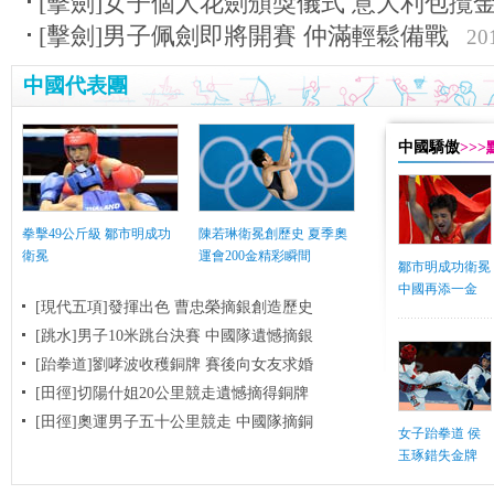
[擊劍]女子個人花劍頒獎儀式 意大利包攬
[擊劍]男子佩劍即將開賽 仲滿輕鬆備戰
20
中國代表團
中國驕傲
>>
拳擊49公斤級 鄒市明成功
陳若琳衛冕創歷史 夏季奧
衛冕
運會200金精彩瞬間
鄒市明成功衛冕
中國再添一金
[現代五項]發揮出色 曹忠榮摘銀創造歷史
[跳水]男子10米跳台決賽
中國隊遺憾摘銀
[跆拳道]劉哮波收穫銅牌 賽後向女友求婚
[田徑]切陽什姐20公里競走遺憾摘得銅牌
[田徑]奧運男子五十公里競走 中國隊摘銅
女子跆拳道 侯
玉琢錯失金牌