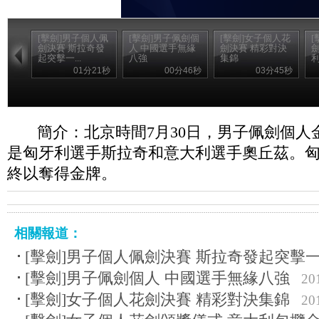
[擊劍]男子個人佩
[擊劍]男子佩劍個
[擊劍]女子個人花
[
劍決賽 斯拉奇發
人 中國選手無緣
劍決賽 精彩對決
起突擊一...
八強
集錦
01分21秒
00分46秒
03分45秒
簡介：北京時間7月30日，男子佩劍個人
是匈牙利選手斯拉奇和意大利選手奧丘茲。
終以奪得金牌。
相關報道：
[擊劍]男子個人佩劍決賽 斯拉奇發起突擊
[擊劍]男子佩劍個人 中國選手無緣八強
20
[擊劍]女子個人花劍決賽 精彩對決集錦
20