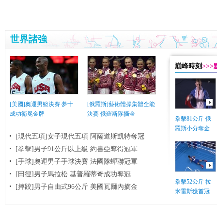
世界諸強
巔峰時刻
>>
[美國]奧運男籃決賽 夢十
[俄羅斯]藝術體操集體全能
成功衛冕金牌
決賽 俄羅斯隊摘金
拳擊81公斤 俄
羅斯小分奪金
[現代五項]女子現代五項 阿薩道斯凱特奪冠
[拳擊]男子91公斤以上級 約書亞奪得冠軍
[手球]奧運男子手球決賽 法國隊蟬聯冠軍
[田徑]男子馬拉松 基普羅蒂奇成功奪冠
拳擊52公斤 拉
[摔跤]男子自由式96公斤 美國瓦爾內摘金
米雷斯獲首冠