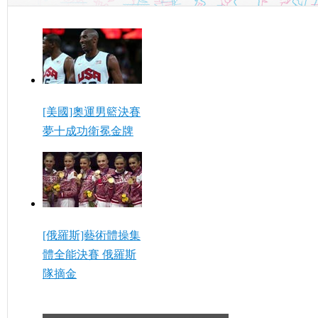
[美國]奧運男籃決賽
夢十成功衛冕金牌
[俄羅斯]藝術體操集
體全能決賽 俄羅斯
隊摘金