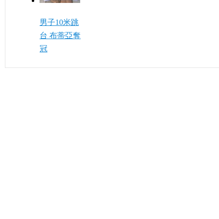
男子10米跳
台 布蒂亞奪
冠