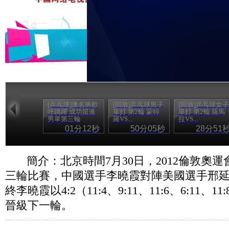
[乒乓球]澳名將歡
[回放]乒乓球男子
[回放]乒乓球女子
呼跳躍 成功挺進
單打 第2輪 蒙特
單打 第2輪 薩馬
男單第三輪
羅VS...
拉VS...
01分12秒
50分05秒
28分51
簡介：北京時間7月30日，2012倫敦奧
三輪比賽，中國選手李曉霞對陣美國選手邢延
終李曉霞以4:2（11:4、9:11、11:6、6:11、1
晉級下一輪。