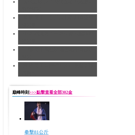
[現代五項]女子現代五項 阿薩道斯
凱特奪冠
[拳擊]男子91公斤以上級 約書亞奪
得冠軍
[手球]奧運男子手球決賽 法國隊蟬
聯冠軍
[田徑]男子馬拉松 基普羅蒂奇成功
奪冠
[摔跤]男子自由式96公斤 美國瓦爾
內摘金
巔峰時刻
>>>點擊查看全部302金
拳擊81公斤