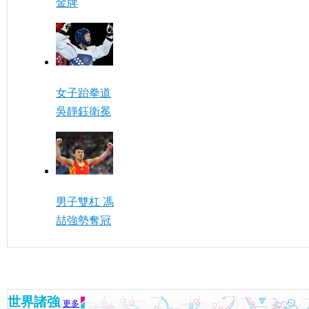
金牌
女子跆拳道
吳靜鈺衛冕
男子雙杠 馮
喆強勢奪冠
世界諸強
更多