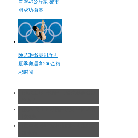
拳擊49公斤級 鄒市
明成功衛冕
陳若琳衛冕創歷史
夏季奧運會200金精
彩瞬間
[現代五項]發揮出色 曹忠榮摘銀創
造歷史
[跳水]男子10米跳台決賽
中國隊遺
憾摘銀
[跆拳道]劉哮波收穫銅牌 賽後向女
友求婚