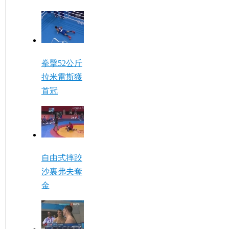
拳擊52公斤
拉米雷斯獲
首冠
自由式摔跤
沙裏弗夫奪
金