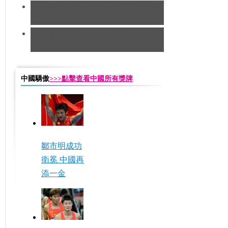
[田徑]切陽什姐20公里競走遺憾摘得
銅牌
[田徑]奧運男子五十公里競走 中國
隊摘銅
中國驕傲
>>>點擊查看中國所有獎牌
鄒市明成功
衛冕 中國再
添一金