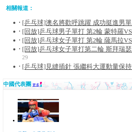
相關報道：
[乒乓球]澳名將歡呼跳躍 成功挺進男
[回放]乒乓球男子單打 第2輪 蒙特羅V
[回放]乒乓球女子單打 第2輪 薩馬拉V
[回放]乒乓球女子單打第二輪 斯拜瑞瑟恩
29
[乒乓球]見縫插針 張繼科大運動量保
中國代表團
更多