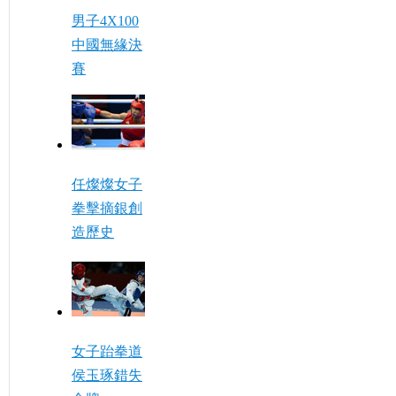
男子4X100
中國無緣決
賽
任燦燦女子
拳擊摘銀創
造歷史
女子跆拳道
侯玉琢錯失