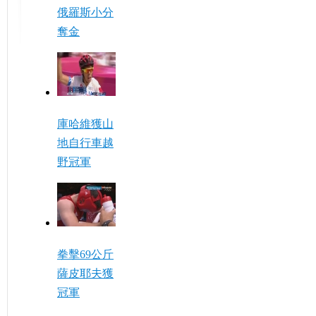
俄羅斯小分
奪金
庫哈維獲山
地自行車越
野冠軍
拳擊69公斤
薩皮耶夫獲
冠軍