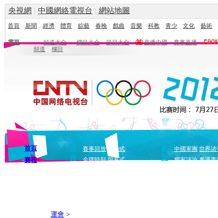
央視網
|
中國網絡電視台
|
網站地圖
首頁
新聞
經濟
體育
綜藝
春晚
戲曲
音樂
科教
青少
文化
藝術
電視
頻道大全
欄目大全
節目大全
直播中國
賽事直播
頻道
欄目
首頁
視
新
賽事回放
開幕式
中國軍團
世界諸
頻
聞
賽程
金牌時刻
閉幕式
獨家評論
奧運畫
運會
>