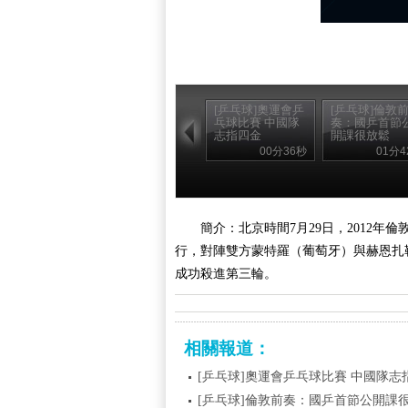
[乒乓球]奧運會乒
[乒乓球]倫敦
乓球比賽 中國隊
奏：國乒首節
志指四金
開課很放鬆
00分36秒
01分4
簡介：北京時間7月29日，2012
行，對陣雙方蒙特羅（葡萄牙）與赫恩扎
成功殺進第三輪。
相關報道：
[乒乓球]奧運會乒乓球比賽 中國隊志
[乒乓球]倫敦前奏：國乒首節公開課