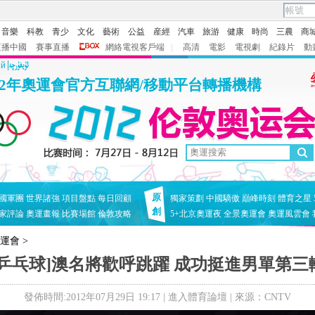
音樂
科教
青少
文化
藝術
公益
産經
汽車
旅游
健康
時尚
三農
商
直播中國
賽事直播
網絡電視客戶端
|
高清
電影
電視劇
紀錄片
動
ий
12年奧運會官方互聯網/移動平台轉播機構
原
國軍團
世界諸強
項目盤點
每日回顧
獨家策劃
中國驕傲
巔峰時刻
體育之星
創
家評論
奧運畫報
比賽場館
倫敦攻略
5+北京奧運夜
全景奧運會
奧運風雲會
奧運會
>
[乒乓球]澳名將歡呼跳躍 成功挺進男單第三
發佈時間:2012年07月29日 19:17 |
進入體育論壇
| 來源：CNTV