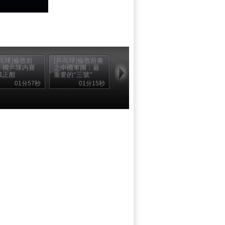
乒乓球]倫敦前
[乒乓球]倫敦前奏
[乒乓球]倫敦前奏
：國乒隊內賽
之中國軍團：最
之中國軍團：熱
戰正酣
重要的“三號”
身賽“熱”的慢
01分57秒
01分15秒
01分44秒