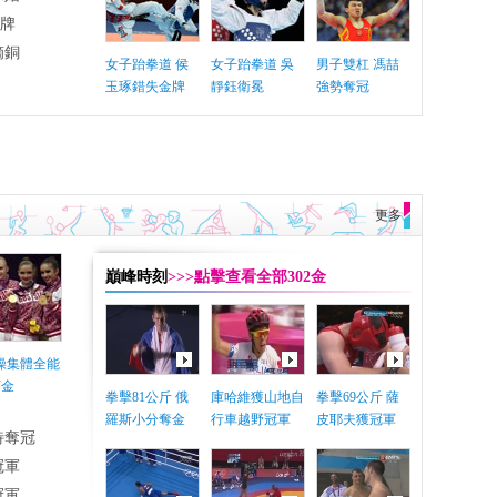
銅牌
摘銅
女子跆拳道 侯
女子跆拳道 吳
男子雙杠 馮喆
玉琢錯失金牌
靜鈺衛冕
強勢奪冠
更多
巔峰時刻
>>>點擊查看全部302金
體操集體全能
摘金
拳擊81公斤 俄
庫哈維獲山地自
拳擊69公斤 薩
羅斯小分奪金
行車越野冠軍
皮耶夫獲冠軍
特奪冠
冠軍
冠軍