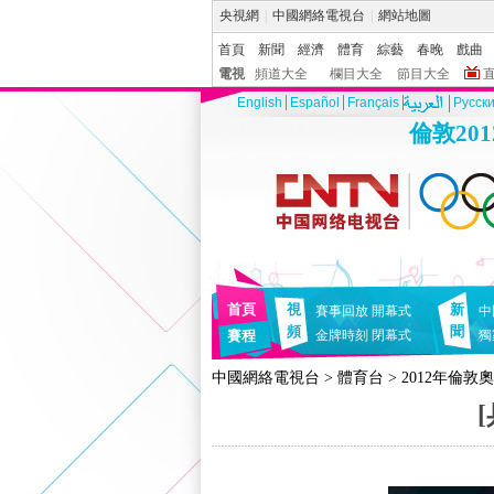
央視網
|
中國網絡電視台
|
網站地圖
首頁
新聞
經濟
體育
綜藝
春晚
戲曲
電視
頻道大全
欄目大全
節目大全
English
Español
Français
Pусск
倫敦20
首頁
視
新
賽事回放
開幕式
中
頻
聞
賽程
金牌時刻
閉幕式
獨
中國網絡電視台
>
體育台
>
2012年倫敦