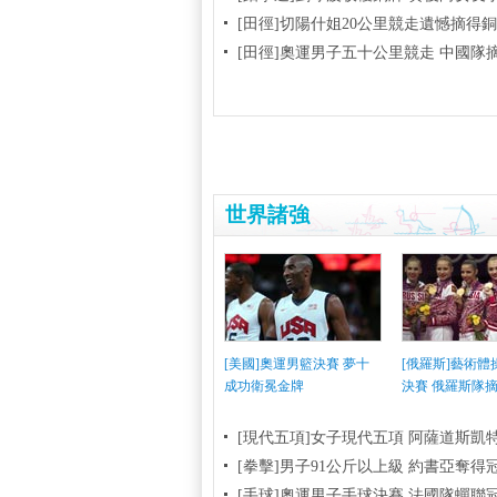
[田徑]切陽什姐20公里競走遺憾摘得
[田徑]奧運男子五十公里競走 中國隊
世界諸強
[美國]奧運男籃決賽 夢十
[俄羅斯]藝術
成功衛冕金牌
決賽 俄羅斯隊
[現代五項]女子現代五項 阿薩道斯凱
[拳擊]男子91公斤以上級 約書亞奪得
[手球]奧運男子手球決賽 法國隊蟬聯