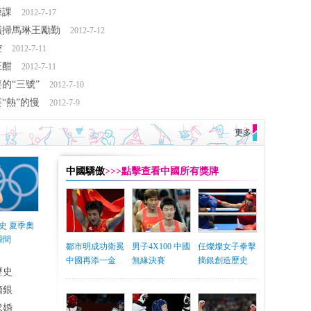
練課
2012-7-17
橫掃馬琳王勵勤
2012-7-12
控
2012-7-11
正酣
2012-7-11
的“三號”
2012-7-10
“熱”的慢
2012-7-9
更多
中國驕傲
>>>點擊查看中國所有獎牌
史 夏季奧
瞬間
鄒市明成功衛冕
男子4X100 中國
任燦燦女子拳擊
中國再添一金
無緣決賽
摘銀創造歷史
歷史
摘銀
求婚