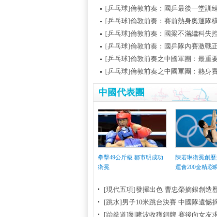
[乒乓球]倫敦前奏：國乒最後一堂訓
[乒乓球]倫敦前奏：賽前熱身奧運隊
[乒乓球]倫敦前奏：國梁不滿繼科失
[乒乓球]倫敦前奏：國乒隊內賽激戰
[乒乓球]倫敦前奏之中國軍團：最重要
[乒乓球]倫敦前奏之中國軍團：熱身賽
中國代表團
拳擊49公斤級 鄒市明成功
陳若琳衛冕創歷
衛冕
運會200金精彩
[現代五項]發揮出色 曹忠榮摘銀創造
[跳水]男子10米跳台決賽
中國隊遺憾
[跆拳道]劉哮波收穫銅牌 賽後向女友