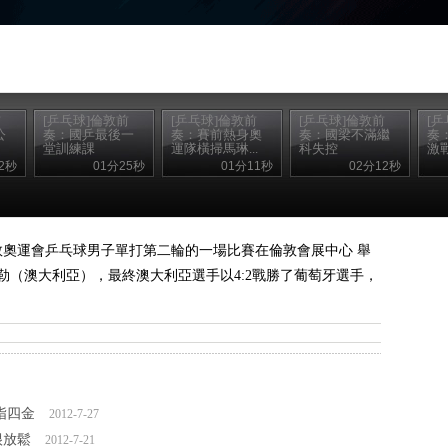
前
[乒乓球]倫敦前
[乒乓球]倫敦前
[乒乓球]倫敦前
[
公
奏：國乒最後一
奏：賽前熱身奧
奏：國梁不滿繼
奏
堂訓練課
運隊橫掃馬琳...
科失控
激
2秒
01分25秒
01分11秒
02分12秒
年倫敦奧運會乒乓球男子單打第二輪的一場比賽在倫敦會展中心 舉
勒（澳大利亞），最終澳大利亞選手以4:2戰勝了葡萄牙選手，
指四金
2012-7-27
很放鬆
2012-7-21