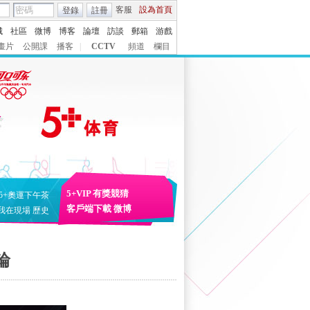
客服
設為首頁
登錄
註冊
城
社區
微博
博客
論壇
訪談
郵箱
游戲
畫片
公開課
播客
|
CCTV
頻道
欄目
5+VIP
有獎競猜
5+奧運下午茶
客戶端下載
微博
我在現場
歷史
輪