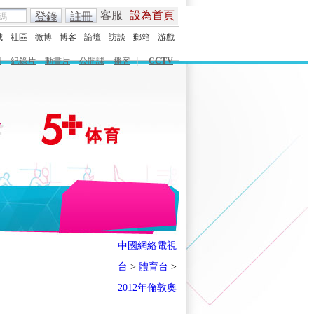
客服
設為首頁
登錄
註冊
城
社區
微博
博客
論壇
訪談
郵箱
游戲
劇
紀錄片
動畫片
公開課
播客
|
CCTV
English
Español
Français
中國網絡電視
時刻
體育之星
5+奧運下午茶
台
>
體育台
>
會
奧運風雲會
我在現場
歷史
2012年倫敦奧