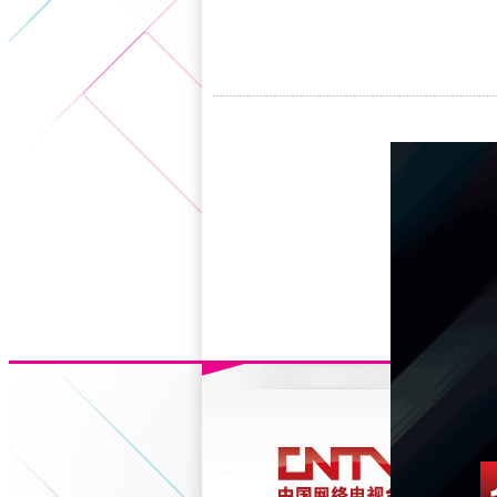
5+VIP
有獎競猜
客戶端下載
微博