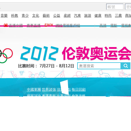
圖
音樂
科教
青少
文化
藝術
公益
産經
汽車
旅游
健康
時尚
三農
商
直播中國
賽事直播
網絡電視客戶端
|
高清
電影
電視
新
原
中國軍團
世界諸強
項目盤點
每日回顧
聞
創
獨家評論
奧運畫報
比賽場館
倫敦攻略
獨家策劃
中國驕傲
巔峰
5+北京奧運夜
全景奧運