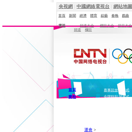
央視網
|
中國網絡電視台
|
網站地
首頁
新聞
經濟
體育
綜藝
春晚
戲曲
電視
頻道大全
欄目大全
節目大全
頻道
欄目
首頁
視
賽事回放
開幕式
頻
賽程
金牌時刻
閉幕式
運會
>