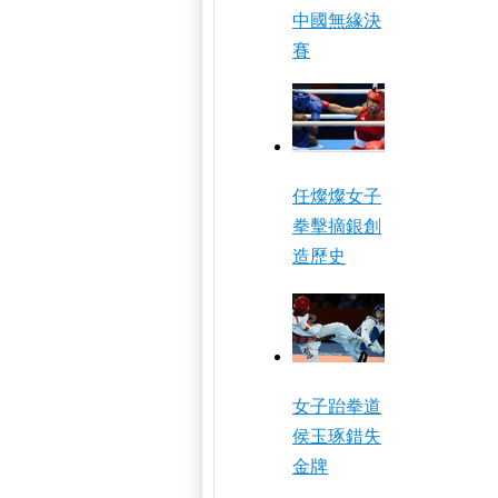
中國無緣決
賽
任燦燦女子
拳擊摘銀創
造歷史
女子跆拳道
侯玉琢錯失
金牌