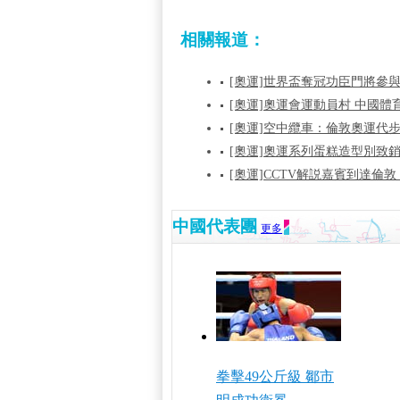
相關報道：
[奧運]世界盃奪冠功臣門將參
[奧運]奧運會運動員村 中國
[奧運]空中纜車：倫敦奧運代步
[奧運]奧運系列蛋糕造型別致
[奧運]CCTV解説嘉賓到達倫
中國代表團
更多
拳擊49公斤級 鄒市