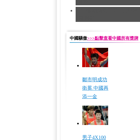
銅牌
[田徑]奧運男子五十公里競
隊摘銅
中國驕傲
>>>點擊查看中國所有獎牌
鄒市明成功
衛冕 中國再
添一金
男子4X100