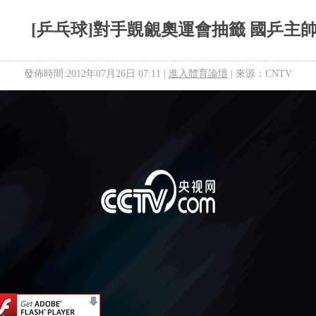
[乒乓球]對手覬覦奧運會抽籤 國乒主
發佈時間:2012年07月26日 07:11 |
進入體育論壇
| 來源：CNTV