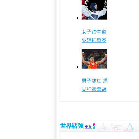
女子跆拳道
吳靜鈺衛冕
男子雙杠 馮
喆強勢奪冠
世界諸強
更多