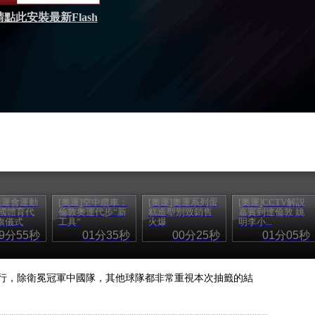
請點此安裝最新Flash
奧運會運動
[奧運]空中纜車：
[奧運]奧運系列蛋
[奧運]CCTV解説
中國體育代
倫敦奧運代步“新
糕造型別致銷售
嘉賓到達倫敦 姚
旗儀式
工具”
火爆
明李小...
29分55秒
01分35秒
00分25秒
01分05秒
行，除衛冕冠軍中國隊，其他球隊都非常重視本次抽籤的結