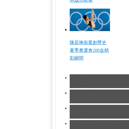
明成功衛冕
陳若琳衛冕創歷史
夏季奧運會200金精
彩瞬間
[現代五項]發揮出色 曹忠
造歷史
[跳水]男子10米跳台決賽
中
憾摘銀
[跆拳道]劉哮波收穫銅牌 
友求婚
[田徑]切陽什姐20公里競