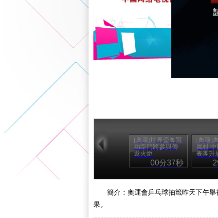
[奧運]世界盃奪冠
[奧運]
功臣門將參與傳
員村 
遞火炬
表團升
00分37秒
簡介：奧運會乒乓球抽籤昨天下午舉
果。