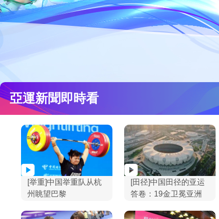
財經
教育
鄉村振興
生態環境
一帶一路
大國智造
大國展會
大國保險
雲頂對話
雲
亞運新聞即時看
CCTV.節目官網
直播
節目單
欄目
片庫
[举重]中国举重队从杭
[田径]中国田径的亚运
州眺望巴黎
答卷：19金卫冕亚洲
榜首