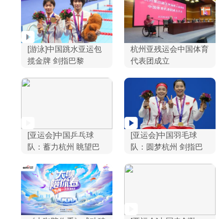
[游泳]中国跳水亚运包
杭州亚残运会中国体育
揽金牌 剑指巴黎
代表团成立
[亚运会]中国乒乓球
[亚运会]中国羽毛球
队：蓄力杭州 眺望巴
队：圆梦杭州 剑指巴
黎
黎