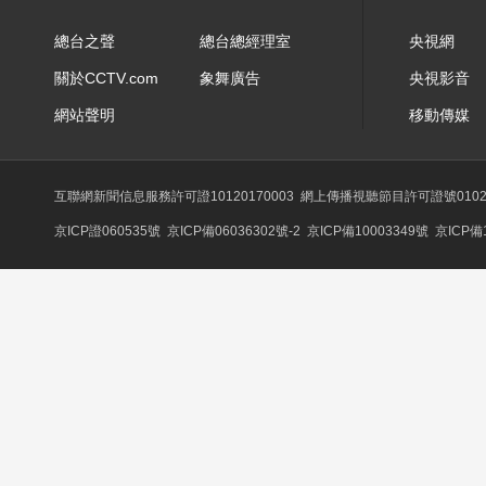
總台之聲
總台總經理室
央視網
關於CCTV.com
象舞廣告
央視影音
網站聲明
移動傳媒
互聯網新聞信息服務許可證10120170003
網上傳播視聽節目許可證號0102
京ICP證060535號
京ICP備06036302號-2
京ICP備10003349號
京ICP備1