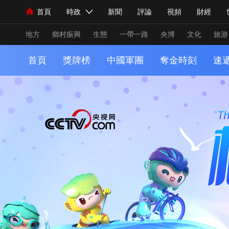
首頁
時政
新聞
評論
視頻
財經
人民領袖習近平
直播
海外頻道
片庫
iPanda
欄目大全
聯播+
English
中國領導人
節目單
Монгол
聽音
央視快評
微視頻
習式妙
主持
地方
鄉村振興
生態
一帶一路
央博
文化
旅游
首頁
獎牌榜
中國軍團
奪金時刻
速
總台春晚
網絡春晚
共産黨員網
秧紀錄
紀
新聞
國內
國際
評論
經濟
軍事
科
人民領袖習近平
聯播+
熱解讀
天天學習
習
視頻
小央視頻
小央直播
直播中國
熊貓頻
現場
前線
比劃
快看
藍海中國
新兵請
體育
直播
競猜
2026年世界盃
2026年冬
VIP會員
CCTV奧林匹克頻道
生活體育大會
體