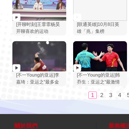
[开聊时刻]王霏霏杨昊
[联通英雄]10月8日英
开聊喜欢的运动
雄「兆」集榜
[不一Young的亚运]李
[不一Young的亚运]韩
嘉琦：亚运之“最多金
乔生：亚运之“最激情
牌数”田径
时刻”乒乓球男单决赛
1
2
3
4
關於我們
業務概