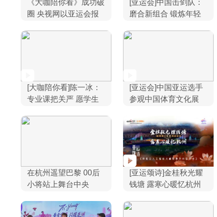
《大咖陪你看》成功破
[亚运会]中国击剑队：
圈 央视网以亚运会报
磨合新组合 锻炼年轻
道@未来
人
[大咖陪你看]陈一冰：
[亚运会]中国亚运选手
专业课把关严 愿学生
参观中国体育文化展
在体育领域发光发热
在杭州遥望巴黎 00后
[亚运颂诗]金桂秋光耀
小将站上舞台中央
钱塘 露寒心暖忆杭州