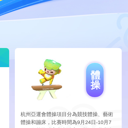
藝術
汽車
數智
5G
産業+
時尚
天氣
才藝
網展
央央好物
體
操
杭州亞運會體操項目分為競技體操、藝術
體操和蹦床，比賽時間為9月24日-10月7