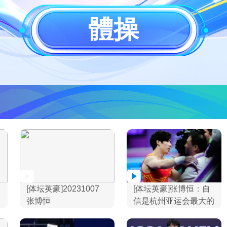
央博
非遺
文化
旅游
科普
健康
樂齡
閱讀
體操
雲起
超級工廠
智敬中國
全民健康
顏選攻略
海洋
熱播榜
總台企業白名單
[体坛英豪]20231007
[体坛英豪]张博恒：自
张博恒
信是杭州亚运会最大的
收获