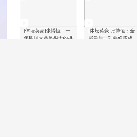
[体坛英豪]张博恒：一
[体坛英豪]张博恒：全
年四场大赛是很大的挑
能最后一项要修炼成
战
“忘我”状态
[亚运会]蹦床颁奖仪式
[亚运会]蹦床男子决赛