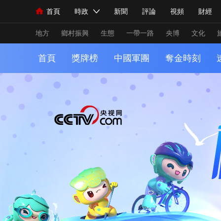
首頁
時政
新聞
評論
視頻
財經
人民領袖習近平
直播
海外頻道
片庫
iPanda
欄目大全
聯播+
English
中國領導人
節目單
Монгол
聽音
央視快評
微視頻
習
地方
鄉村振興
生態
一帶一路
央博
文化
首頁
獎牌榜
中國軍團
奪金時刻
總台春晚
網絡春晚
共産黨員網
秧紀錄
新聞
國內
國際
評論
經濟
軍事
人民領袖習近平
聯播+
熱解讀
天天學習
視頻
小央視頻
小央直播
直播中國
熊貓
現場
前線
比劃
快看
藍海中國
新兵
體育
直播
競猜
2026年世界盃
2026
VIP會員
CCTV奧林匹克頻道
生活體育大會