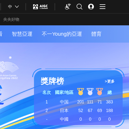
中
央央好物
看
智慧亞運
不一Young的亞運
體育
獎牌榜
>更多
名次
國家/地區
總
1
中国
201
111
71
383
2
日本
52
67
69
188
合體育
亞冬會
-
中國
0
0
0
0