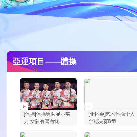
財經
教育
鄉村振興
生態環境
一帶一路
大國智造
大國展會
大國保險
雲頂對話
亞運項目——體操
CCTV.節目官網
直播
節目單
欄目
片庫
[体操]体操男队显示实
[亚运会]艺术体操个人
力 女队有喜有忧
全能决赛B组