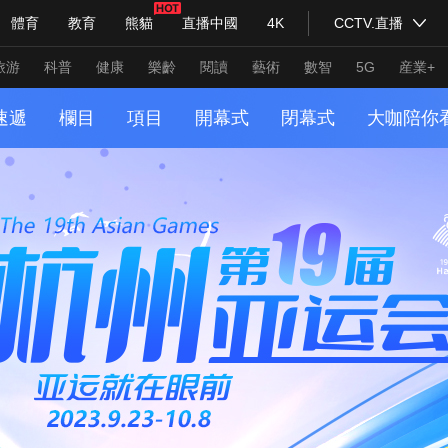
體育
教育
熊貓
直播中國
4K
CCTV.直播
式妙語
主持人
下載央視影音
熱解讀
天天學習
旅游
科普
健康
樂齡
閱讀
藝術
數智
5G
産業+
速遞
欄目
項目
開幕式
閉幕式
大咖陪你
紀錄片網
國家大劇院
大型活動
科技
法治
文娛
人物
公益
圖片
習式妙語
央視快評
央視網評
光華銳評
鋒面
頻道
VR/AR
4K專區
全景新聞
請入列
人生第一次
人生第二次
年冬奧會
CBA
NBA
中超
國足
國際足球
網球
綜
體育江湖
文化體育
冰雪道路
足球道路