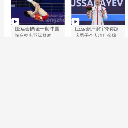
[亚运会]两金一银 中国
[亚运会]严浪宇夺得蹦
蹦床交出亚运答卷
床男子个人项目金牌
[夺金时刻]严浪宇获得
[图]亚运会男子蹦床决
男子蹦床金牌
赛 中国选手严浪宇收
获金牌