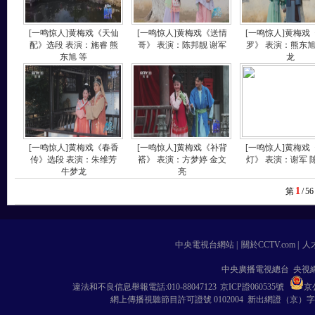
[一鸣惊人]黄梅戏《天仙
[一鸣惊人]黄梅戏《送情
[一鸣惊人]黄梅戏
配》选段 表演：施睿 熊
哥》 表演：陈邦靓 谢军
罗》 表演：熊东旭
东旭 等
龙
[一鸣惊人]黄梅戏《春香
[一鸣惊人]黄梅戏《补背
[一鸣惊人]黄梅戏
传》选段 表演：朱维芳
褡》 表演：方梦婷 金文
灯》 表演：谢军 
牛梦龙
亮
1
第
/
56
中央電視台網站
|
關於CCTV.com
|
人
中央廣播電視總台 央視
違法和不良信息舉報電話:010-88047123
京ICP證060535號
京公
網上傳播視聽節目許可證號 0102004 新出網證（京）字