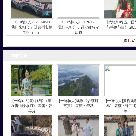
《一鸣惊人》 20260511
《一鸣惊人》 20260503
《大地和鸣 五一国
我们来相会 走进台州市黄
我们来相会 走进安徽省安
节特别节目》 2026
岩区（一）
庆市
1
第
/
40
精彩片段
[一鸣惊人]黄梅戏歌《家
[一鸣惊人]戏歌《炒茶到
[一鸣惊人]黄梅戏
在青山绿水间》 表演：韩
五更》 表演：程丞
春》 表演：谢军 
再芬
等