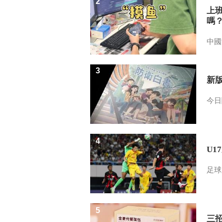
2
上
嗎
中國
3
新
今日
4
U1
足球
5
三