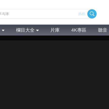
熱榜
全
欄目大全
片庫
4K專區
聽音