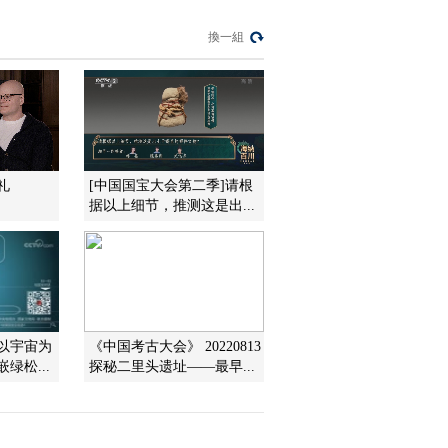
技艺
[中国考古大会]绿松石
換一組
龙形器发掘前夜考古
队员们守夜护宝
00:01:45
[中国考古大会]老百姓
平整土地 意外发现了
大型青铜器窖藏
00:02:13
[中国考古大会]这个和
礼
[中国国宝大会第二季]请根
羊很像的折觥竟然是
据以上细节，推测这是出...
一个盛酒器
00:03:05
[中国考古大会]这件墙
盘上的铭文非常有史
料价值
00:01:21
熱播榜
 以宇宙为
《中国考古大会》 20220813
绿松...
探秘二里头遗址——最早...
反制美國！中方公佈5
項措施
新聞1+1
上班“摸魚”公司有權開