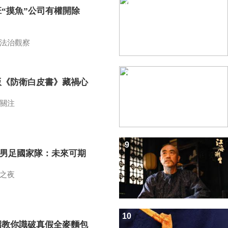
7
班“摸魚”公司有權開除
？
法治觀察
8
版《防衛白皮書》藏禍心
關注
9
7男足國家隊：未來可期
之夜
10
招教你識破真假全麥麵包