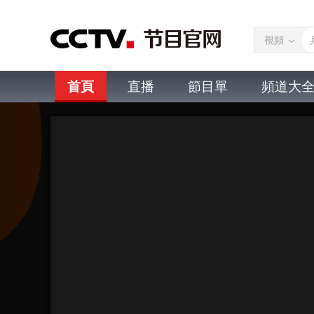
視頻
首頁
直播
節目單
頻道大