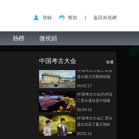
上的指纹属于青少年
00:03:15
登錄
幫助
|
返回央視網
[中国考古大会]连线考
古学者袁仲一
熱榜
微視頻
00:02:15
[中国考古大会]“青铜之
[中国考古大会]中
正在播放
冠”铜车马
国青铜时代的第一个高峰在二
中国考古大会
里头
00:07:07
收藏
[中国考古大会]二里头
遗址最大宫殿面积超
过足球场
00:02:27
[中国考古大会]为何说
二里头遗址是中国最
早的王朝
00:04:15
[中国考古大会]二里头
遗址实证了夏王朝的
存在
00:01:12