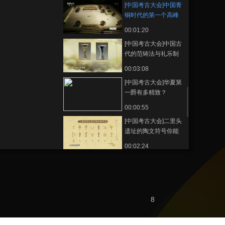
[中国考古大会]中国青
铜时代的第一个高峰
在二里头
00:01:20
[中国考古大会]中国古
代的范铸法与礼乐制
度密不可分
00:03:08
[中国考古大会]华夏第
一爵有多精致？
00:00:55
[中国考古大会]二里头
遗址的陶文符号你能
认出几个？
00:02:24
[中国考古大会]金玉无
双
00:02:02
[中国考古大会]绿松石
8
龙形器汇集了古代先
民的集体智慧和高超
00:00:35