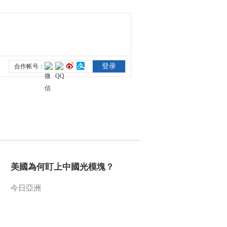
除嗎？
中國法治觀察
新版《防衛白皮書》
藏禍心
今日關注
U17男足國家隊：未
來可期
足球之夜
三招教你識破真假全
麥麵包
健康之路
美國為何盯上中國光
模塊？
美國為何盯上中國光模塊？
今日亞洲
今日亞洲
暗語引流？午夜直播
間亂象
法治在線