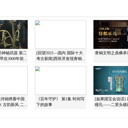
的神秘武器 第二
[回望2021—国内 国际十大
青铜文明之鼎彝承
在3000年前...
考古新闻]西班牙发现青铜...
山河锦绣看中国
《百年守护》 第1集 时间写
[如果国宝会说话]
古韵新风 二...
下的故事
瞳孔——二里头镶嵌