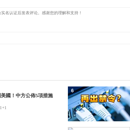
6
制美國！中方公佈5項措施
1+1