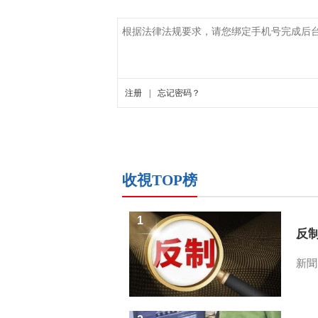
收視TOP榜
1
反
新聞