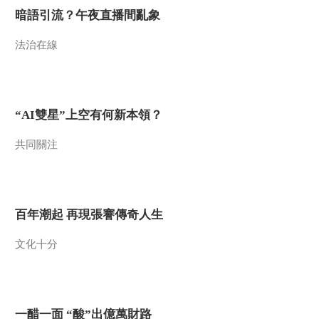
“AI雙星”上空有何新本
暗語引流？午夜直播間亂象
領？
共同關注
法治在線
百年潮起 再現張謇傳
奇人生
文化十分
“AI雙星”上空有何新本領？
一醋一面 “酸”出億萬
財路
共同關注
生財有道
百年潮起 再現張謇傳奇人生
文化十分
一醋一面 “酸”出億萬財路