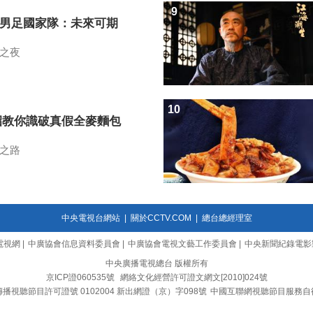
9
7男足國家隊：未來可期
之夜
10
招教你識破真假全麥麵包
之路
中央電視台網站
|
關於CCTV.COM
|
總台總經理室
電視網
|
中廣協會信息資料委員會
|
中廣協會電視文藝工作委員會
|
中央新聞紀錄電影
中央廣播電視總台 版權所有
京ICP證060535號
網絡文化經營許可證文網文[2010]024號
播視聽節目許可證號 0102004 新出網證（京）字098號
中國互聯網視聽節目服務自