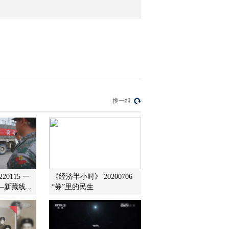
协议部分条款的措施可逆
2022-06-14 08:50:22
[今日环球]北京：昨日新
增本土新冠肺炎确诊42例
无症状32例
2022-06-14 08:50:20
[今日环球]美国再现枪支
換一組
暴力“血腥周末”
2022-06-14 08:46:22
[今日环球]美国“奶粉
荒”持续 美国从海外进口
第四批婴儿配方奶粉
20115 一
《经济半小时》 20200706
新藏线...
“券”里的民生
2022-06-14 08:44:21
[今日环球]美国面临40年
来最严重通胀 欧洲三大