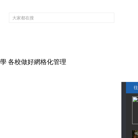
頻道大全
欄目大全
片庫
4K專區
聽
育
電影
國防軍事
電視劇
紀錄
科教
戲曲
社會與法
少
複學 各校做好網格化管理
往