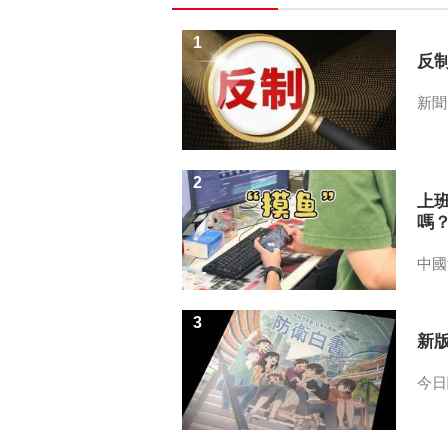
1
反
新聞
2
上
嗎
中國
3
新
今日