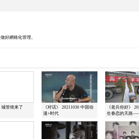
校做好網格化管理。
】城管侬来了
《对话》 20211030 中国动
《老兵你好》 202
漫+时代
生眷恋的天路——