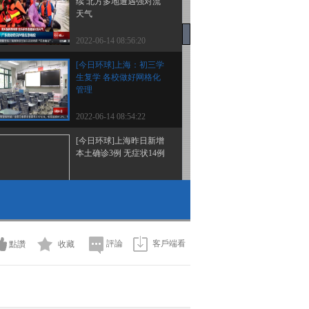
续 北方多地遭遇强对流
天气
2022-06-14 08:56:20
[今日环球]上海：初三学
生复学 各校做好网格化
管理
2022-06-14 08:54:22
[今日环球]上海昨日新增
本土确诊3例 无症状14例
2022-06-14 08:52:21
[今日环球]北京涉天堂超
市酒吧聚集性疫情持续报
告续发病例
評論
客戶端看
點讚
收藏
2022-06-14 08:52:21
[今日环球]伊朗外交部发
言人：伊朗中止履行伊核