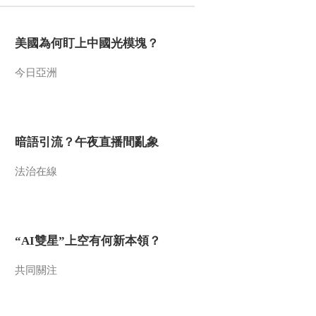
2022-06-14 08:36:21
美國為何盯上中國光模塊？
[今日环球]欧委会主席和
意总理赴以色列谈能源合
今日亞洲
作
2022-06-14 08:34:20
[今日环球]调查报告显示
欧盟仍是俄化石能源最大
暗語引流？午夜直播間亂象
买家
法治在線
2022-06-14 08:32:20
[今日环球]环球时评 北约
秘书长：乌实现和平需要
付出“代价”
“AI雙星”上空有何新本領？
2022-06-14 08:30:22
共同關注
[今日环球]第25届圣彼得
堡国际经济论坛即将举行