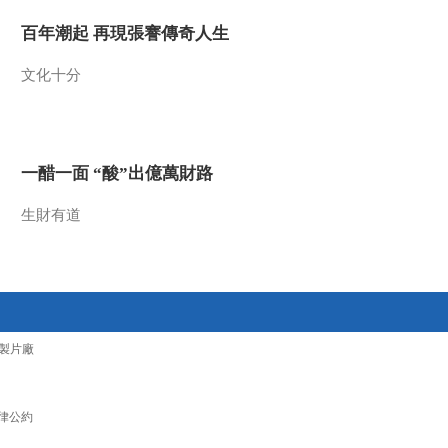
2022-06-14 08:30:21
百年潮起 再現張謇傳奇人生
[今日环球]环球时评 乌军
文化十分
已被俄军从北顿涅茨克市
中心击退
2022-06-14 08:28:20
一醋一面 “酸”出億萬財路
[今日环球]北约秘书长：
瑞典和芬兰加入北约时
间“无法确定”
生財有道
2022-06-14 08:26:22
[今日环球]马克龙寻求
在“战争经济”中增加国防
预算
製片廠
2022-06-14 08:24:22
[今日环球]乌媒：6架北约
侦察机同时出现在黑海空
律公約
域