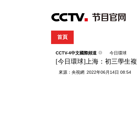
首頁
直播
節目單
綜合
新聞
財經
綜藝
中文國際
體
CCTV-4中文國際頻道
今日環球
[今日環球]上海：初三學生
來源：
央視網
2022年06月14日 08:54