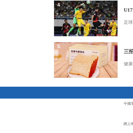
4
U1
足球
5
三
健康
中國
網上傳