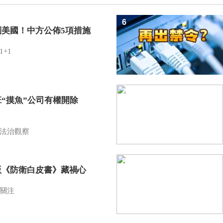
6
制美國！中方公佈5項措施
1+1
7
班“摸魚”公司有權開除
？
法治觀察
8
版《防衛白皮書》藏禍心
關注