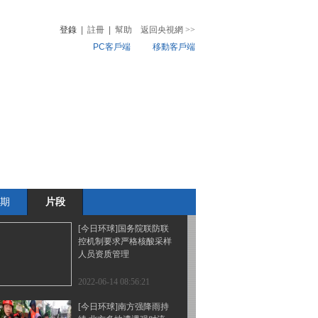
区收获小麦过八成
登錄
|
註冊
|
幫助
返回央視網
>>
PC客戶端
移動客戶端
2022-06-14 09:04:20
[今日环球]三星堆遗址考
音
熱榜
古发掘阶段性成果发布
微視頻
出土文物近13000件 均与
祭祀活动有关
兒
音樂
體育賽事
農業農村
2022-06-14 09:02:22
[今日环球]水利部：13日
22时将洪水防御应急响应
升至Ⅲ级
期
片段
2022-06-14 08:58:21
[今日环球]国务院联防联
控机制要求严格核酸采样
人员资质管理
2022-06-14 08:56:21
[今日环球]南方强降雨持