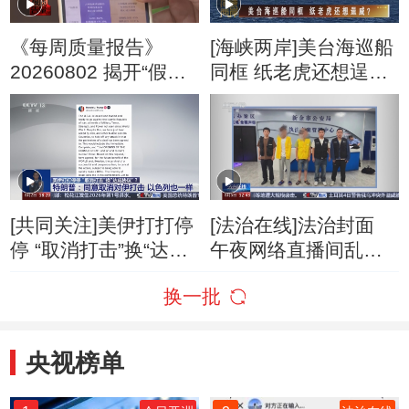
《每周质量报告》
[海峡两岸]美台海巡船
20260802 揭开“假洋
同框 纸老虎还想逞
牌”的真面目
威？
[共同关注]美伊打打停
[法治在线]法治封面
停 “取消打击”换“达成
午夜网络直播间乱象
协议”？特朗普：同意
调查
换一批
取消对伊打击 以色列
也一样
央视榜单