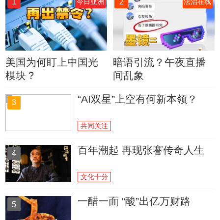
1
2
今日亚洲
法治在线
美国为何盯上中国光
暗语引流？午夜直播
模块？
间乱象
“AI双星”上空有何新本领？
3
共同关注
百年潮起 再现张謇传奇人生
4
文化十分
一醋一面 “酸”出亿万财路
5