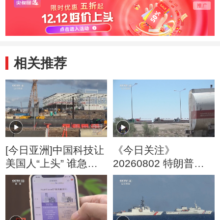
相关推荐
[今日亚洲]中国科技让
《今日关注》
美国人“上头” 谁急
20260802 特朗普叫
了？
停“最大规模”打击 伊
朗称摧毁美军F-35战
机