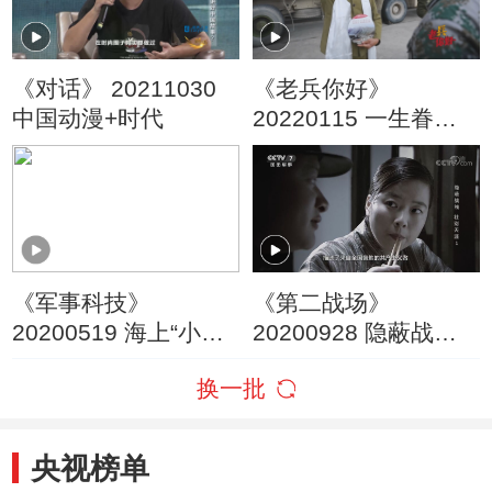
《对话》 20211030
《老兵你好》
中国动漫+时代
20220115 一生眷恋
的天路——新藏线老
汽车兵智建
《军事科技》
《第二战场》
20200519 海上“小平
20200928 隐蔽战线
顶”——图解两栖攻击
壮别天涯 1
换一批
舰
央视榜单