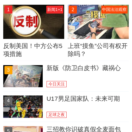
1
2
新闻1+1
中国法治观察
反制美国！中方公布5
上班“摸鱼”公司有权开
项措施
除吗？
新版《防卫白皮书》藏祸心
3
今日关注
U17男足国家队：未来可期
4
足球之夜
三招教你识破真假全麦面包
5