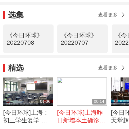
选集
查看更多
《今日环球》
《今日环球》
《今
20220708
20220707
2022
精选
查看更多
01:36
00:14
[今日环球]上海：
[今日环球]上海昨
[今日
初三学生复学 各
日新增本土确诊3
天堂
校做好网格化管理
例 无症状14例
性疫