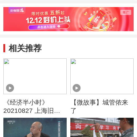
发病
相关推荐
《经济半小时》
【微故事】城管侬来
20210827 上海旧
了
改：惠民生 护文脉