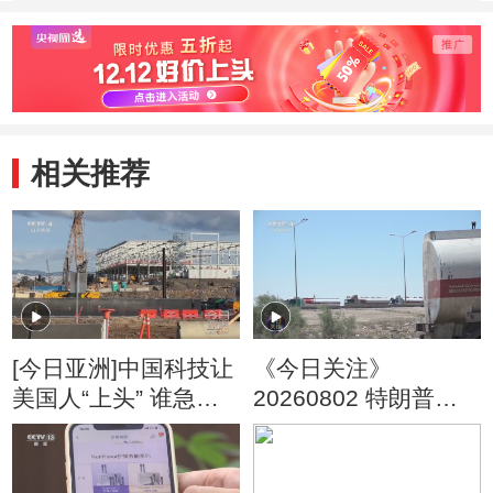
870人落网
相关推荐
[今日亚洲]中国科技让
《今日关注》
美国人“上头” 谁急
20260802 特朗普叫
了？
停“最大规模”打击 伊
朗称摧毁美军F-35战
机