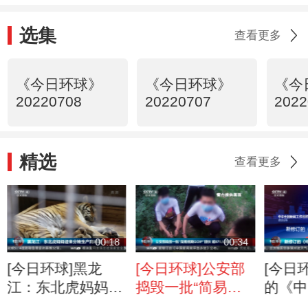
选集
查看更多
《今日环球》
《今日环球》
《今
20220708
20220707
2022
精选
查看更多
00:18
00:34
[今日环球]黑龙
[今日环球]公安部
[今日
江：东北虎妈妈迎
捣毁一批“简易组
的《中
来分娩生产高峰期
网GOIP”团伙 超
选办法