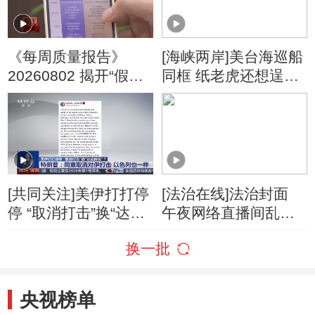
《每周质量报告》
[海峡两岸]美台海巡船
20260802 揭开“假洋
同框 纸老虎还想逞
牌”的真面目
威？
[共同关注]美伊打打停
[法治在线]法治封面
停 “取消打击”换“达成
午夜网络直播间乱象
协议”？特朗普：同意
调查
换一批
取消对伊打击 以色列
也一样
央视榜单