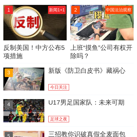
1
2
新闻1+1
中国法治观察
反制美国！中方公布5
上班“摸鱼”公司有权开
项措施
除吗？
新版《防卫白皮书》藏祸心
3
今日关注
U17男足国家队：未来可期
4
足球之夜
三招教你识破真假全麦面包
5