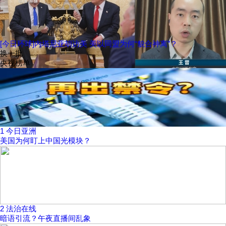
[今日环球]内塔尼亚胡访美 美以同盟为何“貌合神离”？
换一批
央视榜单
1
今日亚洲
美国为何盯上中国光模块？
2
法治在线
暗语引流？午夜直播间乱象