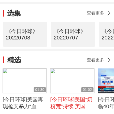
选集
查看更多
《今日环球》
《今日环球》
《今
20220708
20220707
2022
精选
查看更多
01:30
01:02
[今日环球]美国再
[今日环球]美国“奶
[今日
现枪支暴力“血腥
粉荒”持续 美国从
临40
周末”
海外进口第四批婴
胀 欧