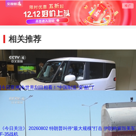
儿配方奶粉
13日
相关推荐
[今日亚洲]令世界刮目相看！“中国制造”变“酷”了
《今日关注》 20260802 特朗普叫停“最大规模”打击 伊朗称摧毁美军
F-35战机