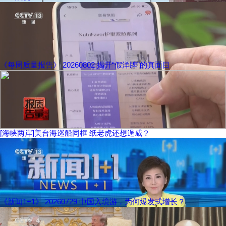
《每周质量报告》 20260802 揭开“假洋牌”的真面目
[海峡两岸]美台海巡船同框 纸老虎还想逞威？
《新闻1+1》 20260729 中国入境游，为何爆发式增长？