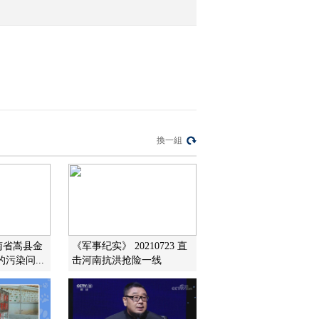
2022-06-14 09:08:20
[今日环球]全国货运持续
恢复 邮政快递揽派双增
2022-06-14 09:06:21
[今日环球]上合示范区4年
換一組
共到发中欧班列超2000列
2022-06-14 09:06:20
[今日环球]中国夏粮主产
区收获小麦过八成
南省嵩县金
《军事纪实》 20210723 直
污染问...
击河南抗洪抢险一线
2022-06-14 09:04:20
[今日环球]三星堆遗址考
古发掘阶段性成果发布