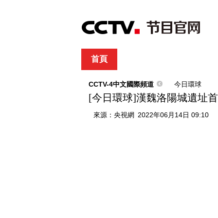
首頁
直播
節目單
綜合
新聞
財經
綜藝
中文國際
體
CCTV-4中文國際頻道
今日環球
[今日環球]漢魏洛陽城遺址
來源：
央視網
2022年06月14日 09:10