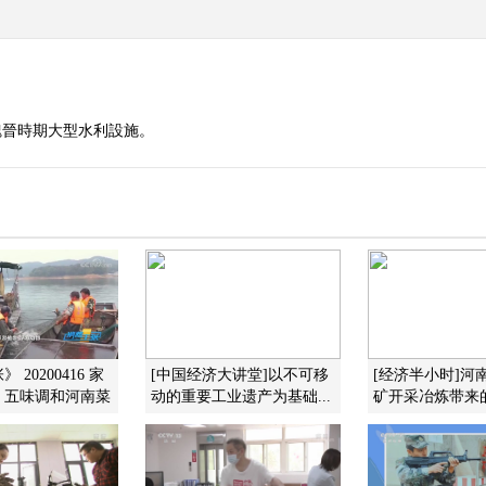
魏晉時期大型水利設施。
 20200416 家
[中国经济大讲堂]以不可移
[经济半小时]河
：五味调和河南菜
动的重要工业遗产为基础...
矿开采冶炼带来的