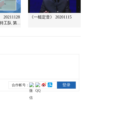
出土文物近13000件 均与
祭祀活动有关
2022-06-14 09:02:22
0211128
《一槌定音》 20201115
工队 第...
[今日环球]水利部：13日
22时将洪水防御应急响应
升至Ⅲ级
2022-06-14 08:58:21
[今日环球]国务院联防联
控机制要求严格核酸采样
人员资质管理
2022-06-14 08:56:21
[今日环球]南方强降雨持
续 北方多地遭遇强对流
天气
2022-06-14 08:56:20
[今日环球]上海：初三学
生复学 各校做好网格化
管理