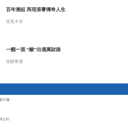
2022-06-14 08:50:20
百年潮起 再現張謇傳奇人生
[今日环球]美国再现枪支
文化十分
暴力“血腥周末”
2022-06-14 08:46:22
一醋一面 “酸”出億萬財路
[今日环球]美国“奶粉
荒”持续 美国从海外进口
第四批婴儿配方奶粉
生財有道
2022-06-14 08:44:21
[今日环球]美国面临40年
来最严重通胀 欧洲三大
股指13日全线下跌
製片廠
2022-06-14 08:42:20
[今日环球]美国面临40年
来最严重通胀 纽约股市
律公約
三大股指13日大幅下跌