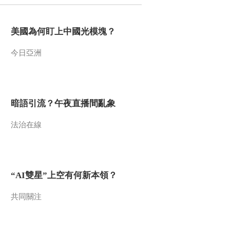
2022-06-14 08:54:22
美國為何盯上中國光模塊？
[今日环球]上海昨日新增
本土确诊3例 无症状14例
今日亞洲
2022-06-14 08:52:21
[今日环球]北京涉天堂超
市酒吧聚集性疫情持续报
暗語引流？午夜直播間亂象
告续发病例
法治在線
2022-06-14 08:52:21
[今日环球]伊朗外交部发
言人：伊朗中止履行伊核
协议部分条款的措施可逆
“AI雙星”上空有何新本領？
2022-06-14 08:50:22
共同關注
[今日环球]北京：昨日新
增本土新冠肺炎确诊42例
无症状32例