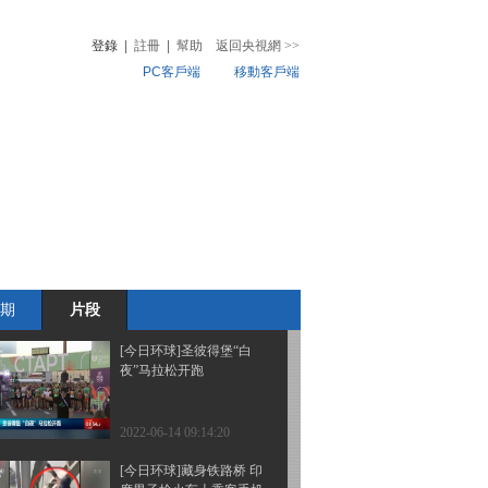
最新战况 俄军摧毁乌军
指挥所和军事据点等设施
登錄
|
註冊
|
幫助
返回央視網
>>
PC客戶端
移動客戶端
2022-06-15 08:20:17
[今日环球]俄总统助理：
音
熱榜
俄乌恢复谈判问题一直没
微視頻
有进展
兒
音樂
體育賽事
農業農村
2022-06-15 08:20:17
[今日环球]2022年6月14日
天气预报
期
片段
2022-06-14 09:14:20
[今日环球]圣彼得堡“白
夜”马拉松开跑
2022-06-14 09:14:20
[今日环球]藏身铁路桥 印