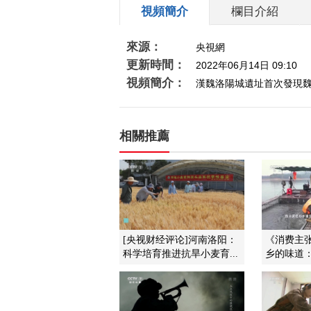
視頻簡介
欄目介紹
來源：
央視網
更新時間：
2022年06月14日 09:10
視頻簡介：
漢魏洛陽城遺址首次發現
相關推薦
[央视财经评论]河南洛阳：
《消费主张》
科学培育推进抗旱小麦育...
乡的味道