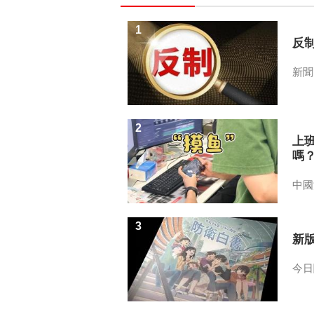
1
反
新聞
2
上
嗎
中國
3
新
今日