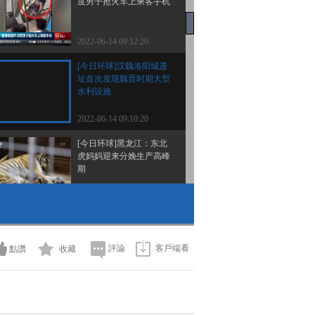
度男子抢火车上乘客手机
2022-06-14 09:12:20
[今日环球]汉魏洛阳城遗
址首次发现魏晋时期大型
水利设施
2022-06-14 09:10:20
[今日环球]黑龙江：东北
虎妈妈迎来分娩生产高峰
期
2022-06-14 09:10:20
[今日环球]公安部捣毁一
批“简易组网GOIP”团伙
超870人落网
評論
客戶端看
點讚
收藏
2022-06-14 09:10:20
[今日环球]新修订的《中
国新闻奖评选办法》公布