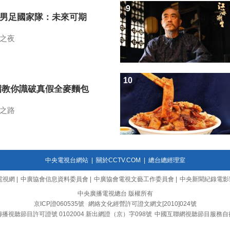
9
7男足國家隊：未來可期
之夜
10
招教你識破真假全麥麵包
之路
中央電視台網站
|
關於CCTV.COM
|
總台總經理室
電視網
|
中廣協會信息資料委員會
|
中廣協會電視文藝工作委員會
|
中央新聞紀錄電影
中央廣播電視總台 版權所有
京ICP證060535號
網絡文化經營許可證文網文[2010]024號
播視聽節目許可證號 0102004 新出網證（京）字098號
中國互聯網視聽節目服務自