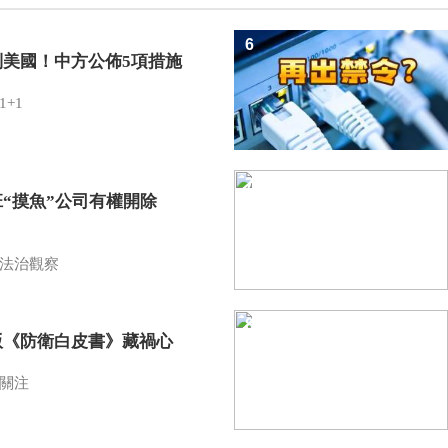
6
制美國！中方公佈5項措施
1+1
7
班“摸魚”公司有權開除
？
法治觀察
8
版《防衛白皮書》藏禍心
關注