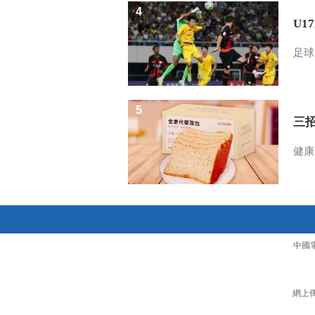
4
U1
足球
5
三
健康
中國
網上傳