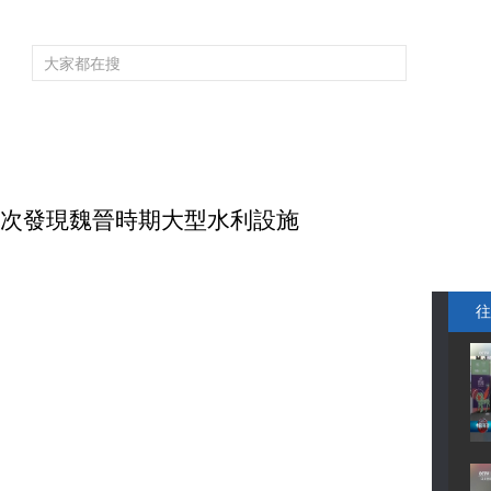
頻道大全
欄目大全
片庫
4K專區
聽
育
電影
國防軍事
電視劇
紀錄
科教
戲曲
社會與法
少
首次發現魏晉時期大型水利設施
往