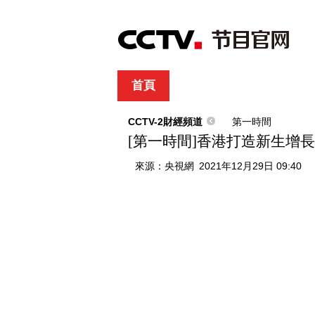
首頁
直播
節目單
綜合
新聞
財經
綜藝
中文國際
體
CCTV-2財經頻道
第一時間
[第一時間]香港打造新生增
來源：
央視網
2021年12月29日 09:40