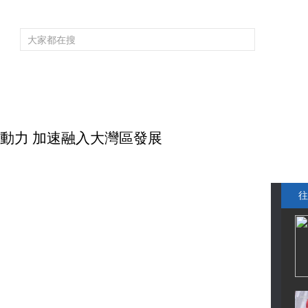
頻道大全
欄目大全
片庫
4K專區
聽
育
電影
國防軍事
電視劇
紀錄
科教
戲曲
社會與法
少
長動力 加速融入大灣區發展
往