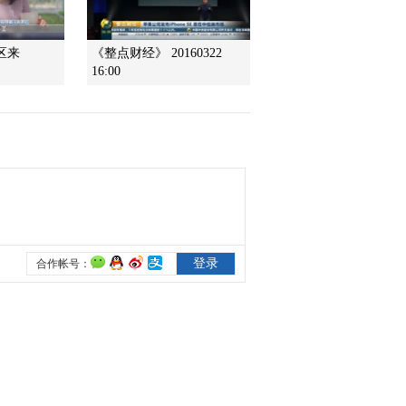
乱象 重拳监管需成常态
2021-12-29 09:08:15
区来
《整点财经》 20160322
16:00
[第一时间]整治保健品市
场乱象 辽宁沈阳：老人
排队体验艾灸凳 商家号
称用后百病不侵
2021-12-29 09:06:15
[第一时间]整治保健品市
场乱象 宁夏银川：多部
门联合整治保健品市场经
营乱象
2021-12-29 09:04:14
[第一时间]河南平顶山：
400多万条公民信息被窃
取倒卖 50余名犯罪嫌疑
人被捕
2021-12-29 09:00:14
[第一时间]黑龙江：三
人“拼单”跨省贩毒 警方展
开抓捕