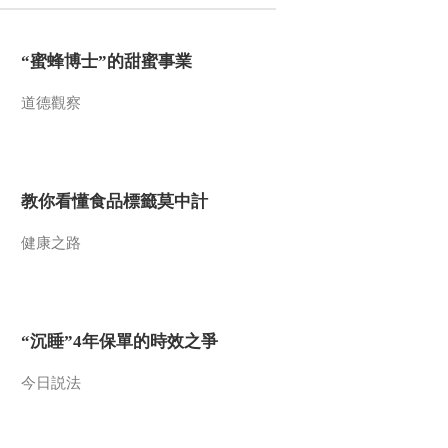
2021-12-29 08:58:14
“蜜蜂博士”的甜蜜事業
[第一时间]山东警方侦破
一起涉百亿元特大“洗
道德觀察
钱”案
2021-12-29 08:56:14
[第一时间]身边的安全 云
南昆明：花式喂鸥隐患大
教你看懂食品標籤莫中計
专家建议别冒险
健康之路
2021-12-29 08:54:14
[第一时间]身边的安全 湖
北黄石：高速行车道上两
次停车调导航 司机被罚
“沉睡”4年保單的時效之爭
2021-12-29 08:52:14
今日説法
[第一时间]身边的安全 四
川泸州：女子穿高跟鞋开
车酿事故