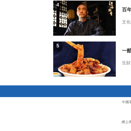
4
百
文化
5
一醋
生財
中國
網上傳