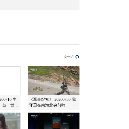
塌
2021-12-29 09:34:14
[第一时间]冬奥来了 体育
风洞助力冰雪健儿“飞高
飞稳”
2021-12-29 09:30:15
[第一时间]冬奥来了 明年
換一組
1月正式开村 北京冬奥村
打造“温暖的家”
2021-12-29 09:28:15
[第一时间]冬奥来了 “冬
奥第一课”在北京冬奥村
开讲 奥运冠军传授运动
00710 生
《军事纪实》 20200730 我
技巧
岛一世...
守卫在南海北尖前哨
2021-12-29 09:28:15
[第一时间]整治保健品市
场乱象 整治保健品行业