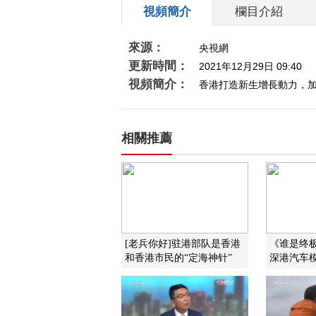
視頻簡介
欄目介紹
來源：
央視網
更新時間：
2021年12月29日 09:40
視頻簡介：
香港打造新生增長動力，
相關推薦
[老兵你好]驻港部队是香港
《谁是终极英
和香港市民的“定海神针”
深港汽车