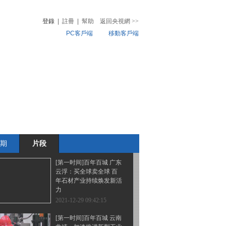
线 江西丰城：瑞雪兆丰
年 雪后冬收忙
登錄
|
註冊
|
幫助
返回央視網
>>
PC客戶端
移動客戶端
2021-12-29 09:48:16
[第一时间]天气预报
音
熱榜
20211229
微視頻
兒
音樂
體育賽事
農業農村
2021-12-29 09:46:14
[第一时间]百年百城 《百
年百城》今天走进福建福
州
期
片段
2021-12-29 09:44:20
[第一时间]百年百城 广东
云浮：买全球卖全球 百
年石材产业持续焕发新活
力
2021-12-29 09:42:15
[第一时间]百年百城 云南