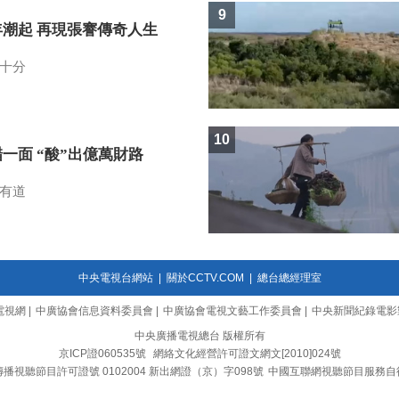
9
年潮起 再現張謇傳奇人生
十分
10
一面 “酸”出億萬財路
有道
中央電視台網站
|
關於CCTV.COM
|
總台總經理室
電視網
|
中廣協會信息資料委員會
|
中廣協會電視文藝工作委員會
|
中央新聞紀錄電影
中央廣播電視總台 版權所有
京ICP證060535號
網絡文化經營許可證文網文[2010]024號
播視聽節目許可證號 0102004 新出網證（京）字098號
中國互聯網視聽節目服務自