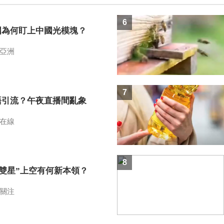
6
國為何盯上中國光模塊？
亞洲
7
語引流？午夜直播間亂象
在線
8
I雙星”上空有何新本領？
關注