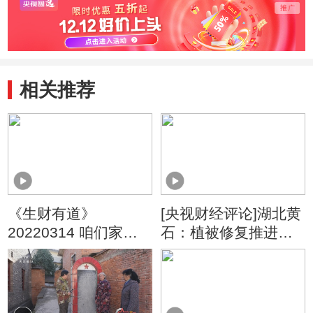
相关推荐
《生财有道》
[央视财经评论]湖北黄
20220314 咱们家乡
石：植被修复推进矿
春天美——湖北黄
山复绿
石：生活田园 味道春
天