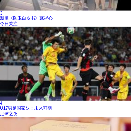
3
新版《防卫白皮书》藏祸心
今日关注
4
U17男足国家队：未来可期
足球之夜