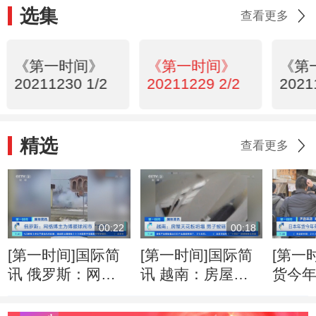
选集
查看更多
《第一时间》
《第一时间》
《第
20211230 1/2
20211229 2/2
2021
精选
查看更多
00:22
00:18
[第一时间]国际简
[第一时间]国际简
[第一
讯 俄罗斯：网络
讯 越南：房屋天
货今年
博主为博眼球闹
花板坍塌 男子被
种海
市“炸车”
砸