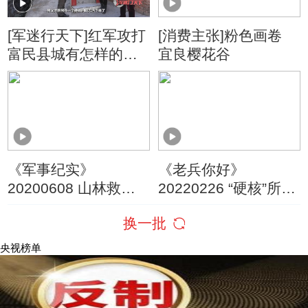
[军迷行天下]红军攻打
[消费主张]粉色画卷
富民县城有怎样的经
宜良樱花谷
历？
《军事纪实》
《老兵你好》
20200608 山林救火
20220226 “硬核”所长
纪实
的铁血柔情——“致敬·
换一批
重庆老兵”系列节目
（3）
央视榜单