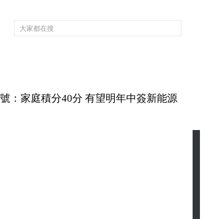
頻道大全
欄目大全
片庫
4K專區
聽
育
電影
國防軍事
電視劇
紀錄
科教
戲曲
社會與法
少
搖號：家庭積分40分 有望明年中簽新能源