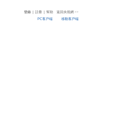
登錄
|
註冊
|
幫助
返回央視網
>>
PC客戶端
移動客戶端
音
熱榜
微視頻
兒
音樂
體育賽事
農業農村