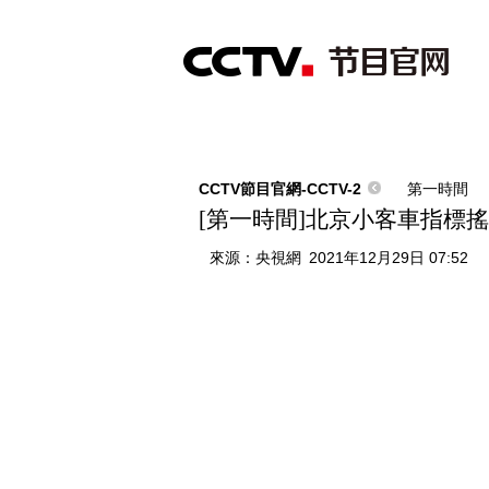
首頁
直播
節目單
綜合
新聞
財經
綜藝
中文國際
體
CCTV節目官網-CCTV-2
第一時間
[第一時間]北京小客車指標
來源：
央視網
2021年12月29日 07:52