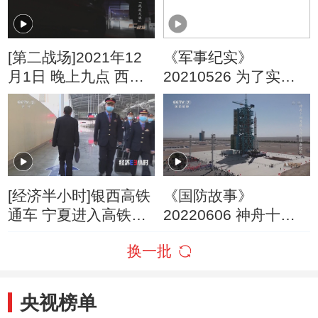
[第二战场]2021年12
《军事纪实》
月1日 晚上九点 西安
20210526 为了实弹
大兴医院迎来急诊高
飞行的梦想
峰期
[经济半小时]银西高铁
《国防故事》
通车 宁夏进入高铁时
20220606 神舟十四
代
号载人飞行任务纪实
换一批
（1）
央视榜单