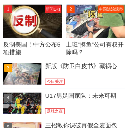
1
2
新闻1+1
中国法治观察
反制美国！中方公布5
上班“摸鱼”公司有权开
项措施
除吗？
新版《防卫白皮书》藏祸心
3
今日关注
U17男足国家队：未来可期
4
足球之夜
三招教你识破真假全麦面包
5