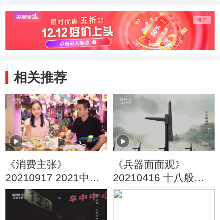
西安社区防控
类人员临时生活困
疫
难
相关推荐
《消费主张》
《兵器面面观》
20210917 2021中国
20210416 十八般兵
夜市全攻略：陕西西
器 戟（上）
安