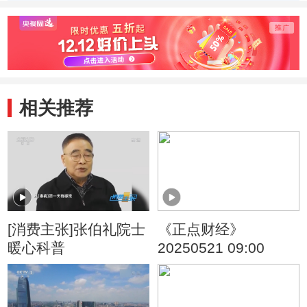
次航班被取消
超55万例
期寿命
来最
相关推荐
[消费主张]张伯礼院士
《正点财经》
暖心科普
20250521 09:00