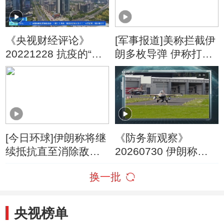
《央视财经评论》
[军事报道]美称拦截伊
20221228 抗疫的“大
朗多枚导弹 伊称打击
账” 看得清说得明
约旦的美军基地
[今日环球]伊朗称将继
《防务新观察》
续抵抗直至消除敌人
20260730 伊朗称打
威胁
击约旦境内美军目标
换一批
泽连斯基：与伊朗“已
处于战争中”
央视榜单