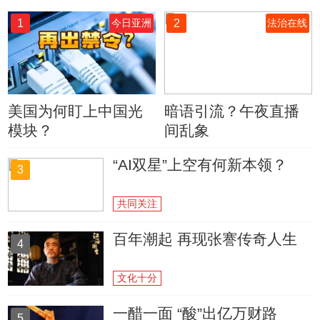
1
2
今日亚洲
法治在线
美国为何盯上中国光
暗语引流？午夜直播
模块？
间乱象
“AI双星”上空有何新本领？
3
共同关注
百年潮起 再现张謇传奇人生
4
文化十分
一醋一面 “酸”出亿万财路
5