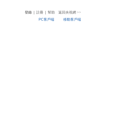
登錄
|
註冊
|
幫助
返回央視網
>>
PC客戶端
移動客戶端
音
熱榜
微視頻
兒
音樂
體育賽事
農業農村