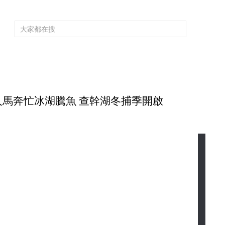
頻道大全
欄目大全
片庫
4K專區
聽
育
電影
國防軍事
電視劇
紀錄
科教
戲曲
社會與法
少
 人馬奔忙冰湖騰魚 查幹湖冬捕季開啟