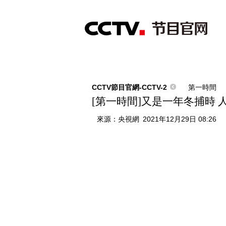
首頁
直播
節目單
綜合
新聞
財經
綜藝
中文國際
體
CCTV節目官網-CCTV-2
第一時間
[第一時間]又是一年冬捕時
來源：
央視網
2021年12月29日 08:26