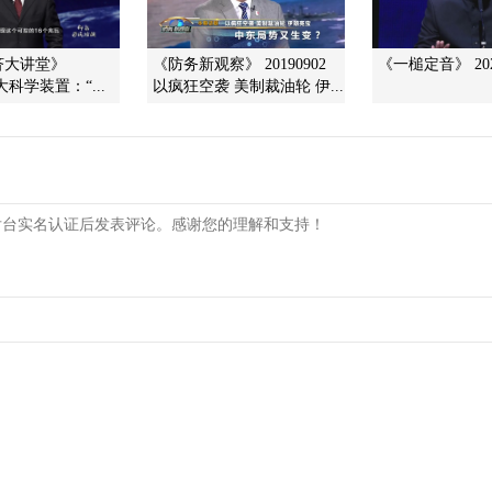
济大讲堂》
《防务新观察》 20190902
《一槌定音》 202
5 大科学装置：“...
以疯狂空袭 美制裁油轮 伊...