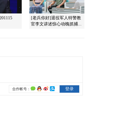
暖
2021-12-29 08:42:14
01115
[老兵你好]退役军人特警教
官李文讲述惊心动魄抓捕...
[第一时间]重庆彭水：降
雪致22条供电线路受损
两万多农户用电受影响
2021-12-29 08:42:14
[第一时间]又是一年冬捕
时 四川乐山：大佛水库
鱼 节前冬捕忙
2021-12-29 08:36:15
[第一时间]新疆青河：牧
民被困羊群走失 暴风雪
中紧急搜救
2021-12-29 08:36:14
[第一时间]又是一年冬捕
时 开门红 查干湖冬捕收
获大“红网”