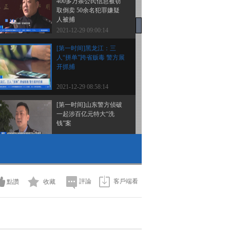
400多万条公民信息被窃
取倒卖 50余名犯罪嫌疑
人被捕
2021-12-29 09:00:14
[第一时间]黑龙江：三
人“拼单”跨省贩毒 警方展
开抓捕
2021-12-29 08:58:14
[第一时间]山东警方侦破
一起涉百亿元特大“洗
钱”案
2021-12-29 08:56:14
[第一时间]身边的安全 云
南昆明：花式喂鸥隐患大
专家建议别冒险
評論
客戶端看
點讚
收藏
2021-12-29 08:54:14
[第一时间]身边的安全 湖
北黄石：高速行车道上两