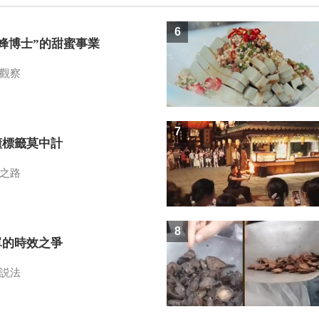
6
蜜蜂博士”的甜蜜事業
觀察
7
懂標籤莫中計
之路
8
單的時效之爭
説法