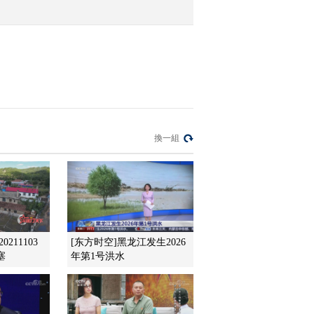
次停车调导航 司机被罚
2021-12-29 08:52:14
[第一时间]身边的安全 四
川泸州：女子穿高跟鞋开
车酿事故
2021-12-29 08:50:15
[第一时间]身边的安全 沈
換一組
阳铁路警方查获变造核酸
检测报告案件
2021-12-29 08:50:14
[第一时间]今后一周全国
大部晴朗升温 南方昼夜
温差拉大
211103
[东方时空]黑龙江发生2026
塞
年第1号洪水
2021-12-29 08:44:14
[第一时间]贵州榕江：应
对雪凝天气 果树“穿衣”保