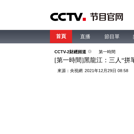
首頁
直播
節目單
綜合
新聞
財經
綜藝
中文國際
體
CCTV-2財經頻道
第一時間
[第一時間]黑龍江：三人“拼
來源：
央視網
2021年12月29日 08:58