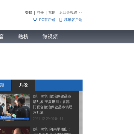
奥第一课”在北京冬奥村
开讲 奥运冠军传授运动
登錄
|
註冊
|
幫助
返回央視網
>>
技巧
PC客戶端
移動客戶端
2021-12-29 09:28:15
[第一时间]整治保健品市
音
熱榜
场乱象 整治保健品行业
微視頻
乱象 重拳监管需成常态
兒
音樂
體育賽事
農業農村
2021-12-29 09:08:15
[第一时间]整治保健品市
场乱象 辽宁沈阳：老人
排队体验艾灸凳 商家号
称用后百病不侵
期
片段
2021-12-29 09:06:15
[第一时间]整治保健品市
场乱象 宁夏银川：多部
门联合整治保健品市场经
营乱象
2021-12-29 09:04:14
[第一时间]河南平顶山：