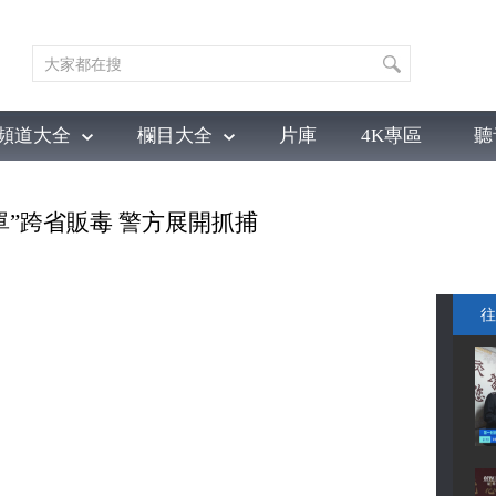
頻道大全
欄目大全
片庫
4K專區
聽
育
電影
國防軍事
電視劇
紀錄
科教
戲曲
社會與法
少
單”跨省販毒 警方展開抓捕
往