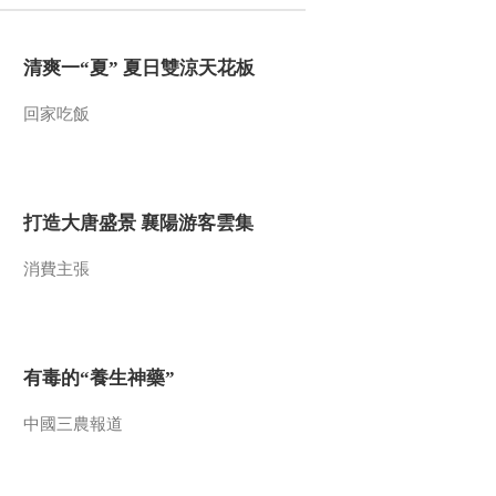
2021-12-29 08:30:14
清爽一“夏” 夏日雙涼天花板
[第一时间]又是一年冬捕
时 人马奔忙冰湖腾鱼 查
回家吃飯
干湖冬捕季开启
2021-12-29 08:26:15
[第一时间]节前看市场·餐
饮 双节临近 预制菜订单
打造大唐盛景 襄陽游客雲集
暴增
消費主張
2021-12-29 08:24:17
[第一时间]节前看市场·餐
饮 北京鲜活农产品流通
中心启动试营业
有毒的“養生神藥”
2021-12-29 08:22:16
中國三農報道
[第一时间]节前看市场·汽
车 今年车市销售均价同
比上涨1万元