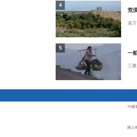
4
荒
遠方
5
一
三農
中國
網上傳