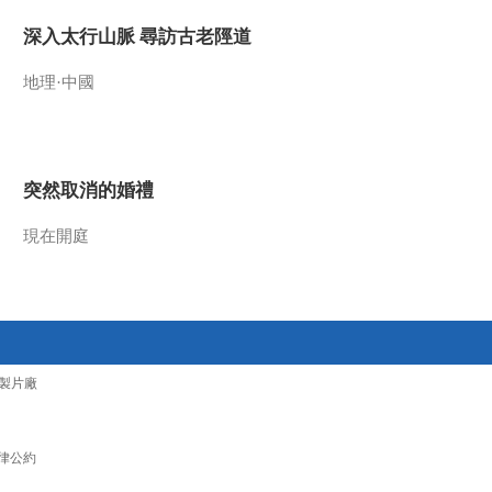
2021-12-29 08:18:15
深入太行山脈 尋訪古老陘道
[第一时间]节前看市场·汽
地理·中國
车 年底新车供应紧张 汽
车4S店加价卖车成风
2021-12-29 08:16:14
突然取消的婚禮
[第一时间]北京小客车指
标摇号：家庭积分40分
有望明年中签新能源
現在開庭
2021-12-29 07:52:14
[第一时间]上海：寒假培
训班报名火爆 素质类课
程“唱主角”
製片廠
2021-12-29 07:50:14
[第一时间]腐烂发臭 英国
多家商超被曝圣诞节期间
律公約
出售变质火鸡