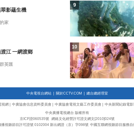
9
漠翠影蘊生機
的家
10
船渡江 一網渡鄉
群英匯
中央電視台網站
|
關於CCTV.COM
|
總台總經理室
電視網
|
中廣協會信息資料委員會
|
中廣協會電視文藝工作委員會
|
中央新聞紀錄電影
中央廣播電視總台 版權所有
京ICP證060535號
網絡文化經營許可證文網文[2010]024號
播視聽節目許可證號 0102004 新出網證（京）字098號
中國互聯網視聽節目服務自