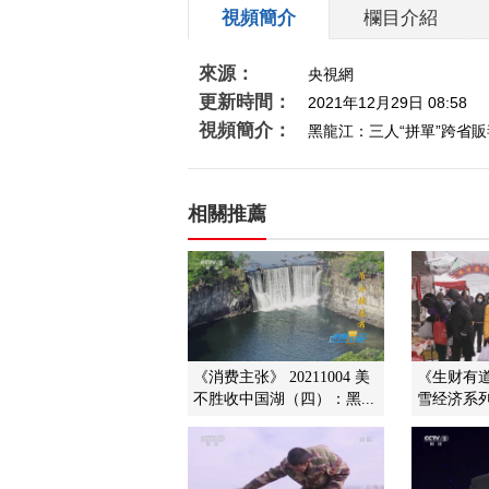
視頻簡介
欄目介紹
來源：
央視網
更新時間：
2021年12月29日 08:58
視頻簡介：
黑龍江：三人“拼單”跨省
相關推薦
《消费主张》 20211004 美
《生财有道》
不胜收中国湖（四）：黑...
雪经济系列