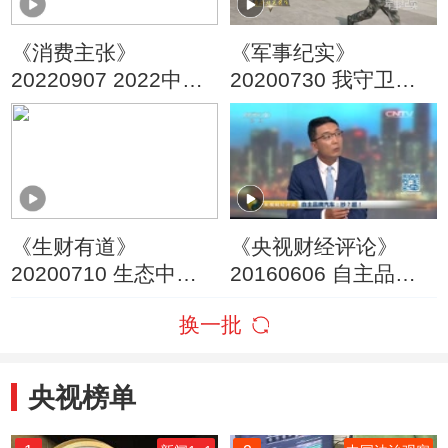
《消费主张》
《军事纪实》
20220907 2022中国
20200730 我守卫在
夜市全攻略：广东珠
南海北尖前哨
海
《生财有道》
《央视财经评论》
20200710 生态中国
20160606 自主品牌
沿海行：一岛一世界
汽车：抄？超！
换一批
岛岛有风情
央视榜单