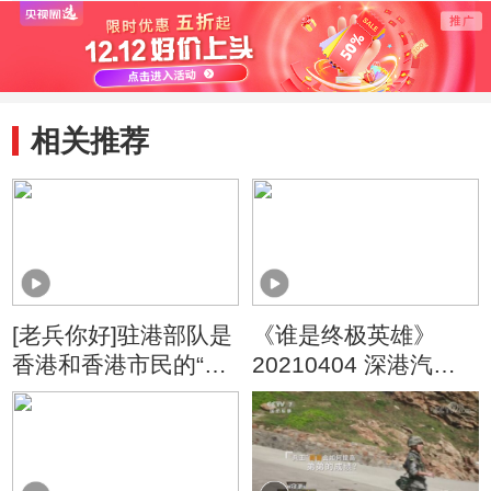
展
展的内生动力”
相关推荐
[老兵你好]驻港部队是
《谁是终极英雄》
香港和香港市民的“定
20210404 深港汽车
海神针”
模范连