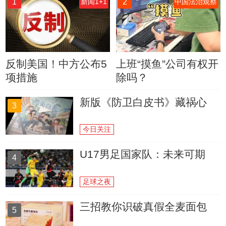
1
2
新闻1+1
中国法治观察
反制美国！中方公布5
上班“摸鱼”公司有权开
项措施
除吗？
新版《防卫白皮书》藏祸心
3
今日关注
U17男足国家队：未来可期
4
足球之夜
三招教你识破真假全麦面包
5