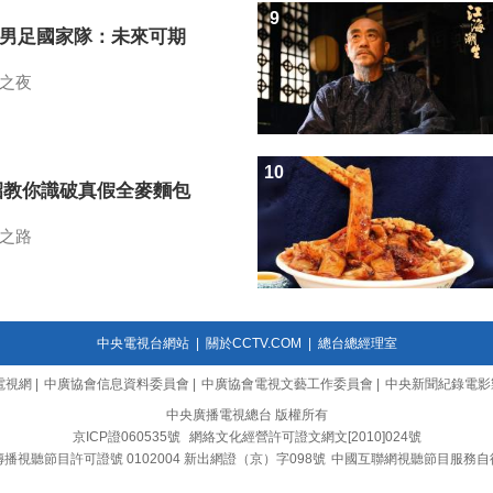
9
7男足國家隊：未來可期
之夜
10
招教你識破真假全麥麵包
之路
中央電視台網站
|
關於CCTV.COM
|
總台總經理室
電視網
|
中廣協會信息資料委員會
|
中廣協會電視文藝工作委員會
|
中央新聞紀錄電影
中央廣播電視總台 版權所有
京ICP證060535號
網絡文化經營許可證文網文[2010]024號
播視聽節目許可證號 0102004 新出網證（京）字098號
中國互聯網視聽節目服務自