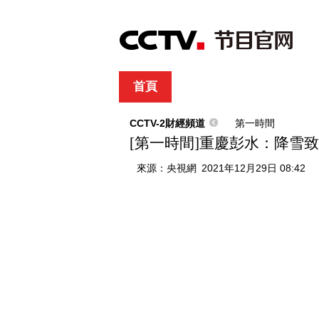
首頁
直播
節目單
綜合
新聞
財經
綜藝
中文國際
體
CCTV-2財經頻道
第一時間
[第一時間]重慶彭水：降雪
來源：
央視網
2021年12月29日 08:42