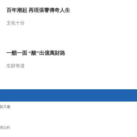
2021-12-29 07:42:14
百年潮起 再現張謇傳奇人生
[第一时间]多国遭遇强降
文化十分
雪 强冷空气持续 日本多
地积雪厚度已超一米
2021-12-29 07:40:14
一醋一面 “酸”出億萬財路
[第一时间]多国遭遇强降
雪 暴风雪持续 美国西部
超7万用户供电中断
生財有道
2021-12-29 07:38:14
[第一时间]全球抗疫进行
时 27日全球仍有超2800
架次航班被取消
製片廠
2021-12-29 07:34:16
[第一时间]全球抗疫进行
时 美国：单日新增确诊
律公約
病例超55万例