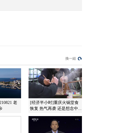
获大“红网”
2021-12-29 08:30:14
[第一时间]又是一年冬捕
时 人马奔忙冰湖腾鱼 查
干湖冬捕季开启
2021-12-29 08:26:15
[第一时间]节前看市场·餐
換一組
饮 双节临近 预制菜订单
暴增
2021-12-29 08:24:17
[第一时间]节前看市场·餐
饮 北京鲜活农产品流通
中心启动试营业
10821 老
[经济半小时]重庆火锅堂食
乡
恢复 热气再袭 还是想念中...
2021-12-29 08:22:16
[第一时间]节前看市场·汽
车 今年车市销售均价同