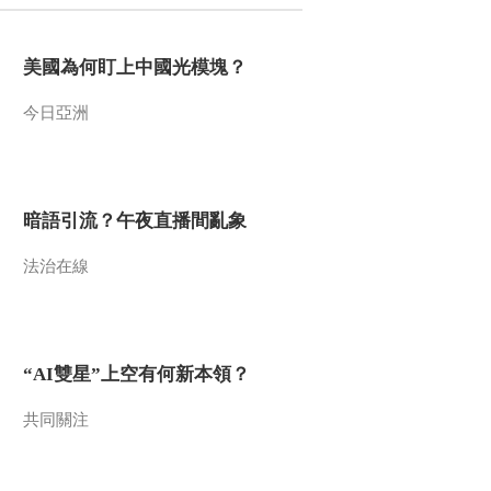
2021-12-29 07:48:15
美國為何盯上中國光模塊？
[第一时间]美国加州一14
岁女孩被警方误杀 现场
今日亞洲
视频公布
2021-12-29 07:46:15
[第一时间]全球抗疫进行
时 英国：日增近13万例
暗語引流？午夜直播間亂象
确诊病例 再创新高
法治在線
2021-12-29 07:46:14
[第一时间]美国：一小型
飞机坠毁 机上4人遇难
“AI雙星”上空有何新本領？
2021-12-29 07:42:15
共同關注
[第一时间]多国遭遇强降
雪 韩国多地连降三天大
雪 塑料大棚被压塌