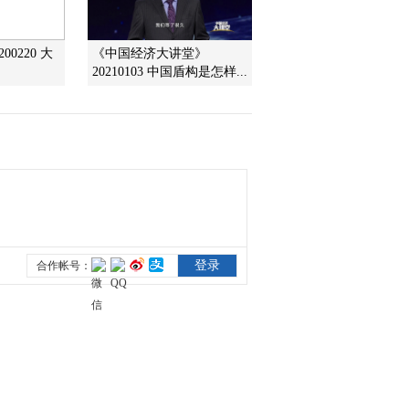
比上涨1万元
2021-12-29 08:18:15
00220 大
《中国经济大讲堂》
20210103 中国盾构是怎样...
[第一时间]节前看市场·汽
车 年底新车供应紧张 汽
车4S店加价卖车成风
2021-12-29 08:16:14
[第一时间]北京小客车指
标摇号：家庭积分40分
有望明年中签新能源
2021-12-29 07:52:14
[第一时间]上海：寒假培
训班报名火爆 素质类课
程“唱主角”
2021-12-29 07:50:14
[第一时间]腐烂发臭 英国
多家商超被曝圣诞节期间
出售变质火鸡