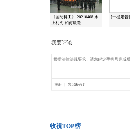
《国防科工》 20210408 水
[一槌定音
上利刃 如何锻造
收視TOP榜