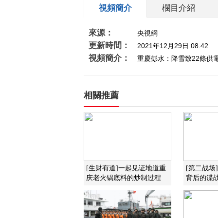
視頻簡介
欄目介紹
來源：
央視網
更新時間：
2021年12月29日 08:42
視頻簡介：
重慶彭水：降雪致22條供
相關推薦
[生财有道]一起见证地道重
[第二战场
庆老火锅底料的炒制过程
背后的谍