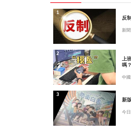
1
反
新聞
2
上
嗎
中國
3
新
今日