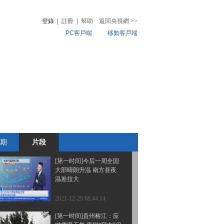
北黄石：高速行车道上两
次停车调导航 司机被罚
登錄
|
註冊
|
幫助
返回央視網
>>
PC客戶端
移動客戶端
2021-12-29 08:52:14
[第一时间]身边的安全 四
音
熱榜
川泸州：女子穿高跟鞋开
微視頻
车酿事故
兒
音樂
體育賽事
農業農村
2021-12-29 08:50:15
[第一时间]身边的安全 沈
阳铁路警方查获变造核酸
检测报告案件
期
片段
2021-12-29 08:50:14
[第一时间]今后一周全国
大部晴朗升温 南方昼夜
温差拉大
2021-12-29 08:44:14
[第一时间]贵州榕江：应