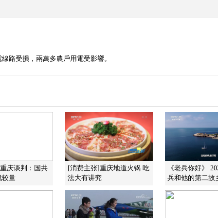
電線路受損，兩萬多農戶用電受影響。
]重庆谈判：国共
[消费主张]重庆地道火锅 吃
《老兵你好》 202
战较量
法大有讲究
兵和他的第二故