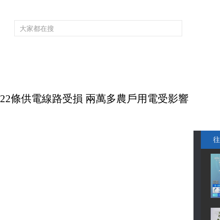
頻道大全
欄目大全
片庫
4K專區
聽
育
電影
國防軍事
電視劇
紀錄
科教
戲曲
社會與法
少
致22條供電線路受損 兩萬多農戶用電受影響
往