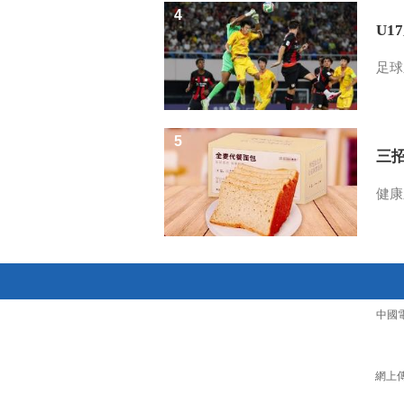
4
U1
足球
5
三
健康
中國
網上傳