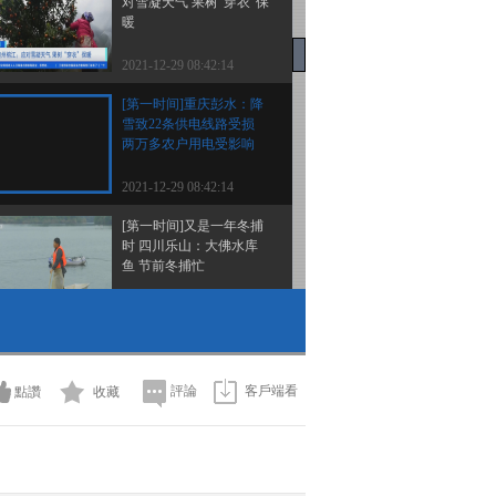
对雪凝天气 果树“穿衣”保
暖
2021-12-29 08:42:14
[第一时间]重庆彭水：降
雪致22条供电线路受损
两万多农户用电受影响
2021-12-29 08:42:14
[第一时间]又是一年冬捕
时 四川乐山：大佛水库
鱼 节前冬捕忙
2021-12-29 08:36:15
[第一时间]新疆青河：牧
民被困羊群走失 暴风雪
中紧急搜救
評論
客戶端看
點讚
收藏
2021-12-29 08:36:14
[第一时间]又是一年冬捕
时 开门红 查干湖冬捕收