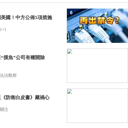
6
制美國！中方公佈5項措施
1+1
7
班“摸魚”公司有權開除
？
法治觀察
8
版《防衛白皮書》藏禍心
關注