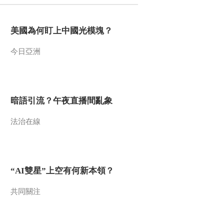
2021-12-29 09:08:15
美國為何盯上中國光模塊？
[第一时间]整治保健品市
场乱象 辽宁沈阳：老人
今日亞洲
排队体验艾灸凳 商家号
称用后百病不侵
2021-12-29 09:06:15
[第一时间]整治保健品市
场乱象 宁夏银川：多部
暗語引流？午夜直播間亂象
门联合整治保健品市场经
营乱象
法治在線
2021-12-29 09:04:14
[第一时间]河南平顶山：
400多万条公民信息被窃
取倒卖 50余名犯罪嫌疑
“AI雙星”上空有何新本領？
人被捕
2021-12-29 09:00:14
共同關注
[第一时间]黑龙江：三
人“拼单”跨省贩毒 警方展
开抓捕