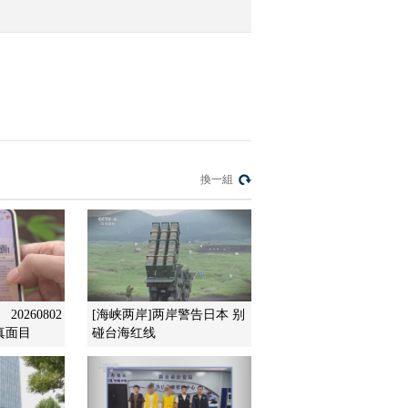
化 打造硅光伏产业集群
2021-12-29 09:42:14
[第一时间]香港打造新生
增长动力 加速融入大湾
区发展
2021-12-29 09:40:14
[第一时间]第十二届央视
換一組
财经香港论坛聚焦“高质
量发展的内生动力”
2021-12-29 09:38:14
[第一时间]玻利维亚：暴
雨致7省受灾 13人遇难
0260802
[海峡两岸]两岸警告日本 别
真面目
碰台海红线
2021-12-29 09:36:14
[第一时间]韩国多地连降
三天大雪 塑料大棚被压