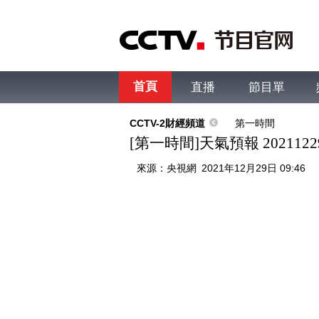
首頁
直播
節目單
綜合
新聞
財經
綜藝
中文國際
體
CCTV-2財經頻道
第一時間
[第一時間]天氣預報 2021122
來源：
央視網
2021年12月29日 09:46