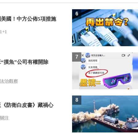
6
制美國！中方公佈5項措施
1+1
7
班“摸魚”公司有權開除
？
法治觀察
8
版《防衛白皮書》藏禍心
關注