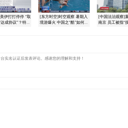
]美伊打打停停 “取
[东方时空]时空观察 暑期入
[中国法治观察]案
达成协议”？特...
境游爆火 中国之“酷”如何...
南京 员工被指“摸