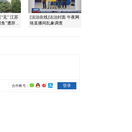
塌
2021-12-29 09:34:14
“见” 江苏
[法治在线]法治封面 午夜网
鱼”遭辞...
络直播间乱象调查
[第一时间]冬奥来了 体育
风洞助力冰雪健儿“飞高
飞稳”
2021-12-29 09:30:15
[第一时间]冬奥来了 明年
1月正式开村 北京冬奥村
打造“温暖的家”
2021-12-29 09:28:15
[第一时间]冬奥来了 “冬
奥第一课”在北京冬奥村
开讲 奥运冠军传授运动
技巧
2021-12-29 09:28:15
[第一时间]整治保健品市
场乱象 整治保健品行业
乱象 重拳监管需成常态