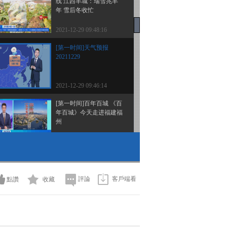
线 江西丰城：瑞雪兆丰
年 雪后冬收忙
2021-12-29 09:48:16
[第一时间]天气预报
20211229
2021-12-29 09:46:14
[第一时间]百年百城 《百
年百城》今天走进福建福
州
2021-12-29 09:44:20
[第一时间]百年百城 广东
云浮：买全球卖全球 百
年石材产业持续焕发新活
評論
客戶端看
點讚
收藏
力
2021-12-29 09:42:15
[第一时间]百年百城 云南
曲靖：加速推进新型工业