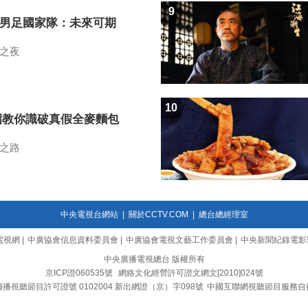
9
7男足國家隊：未來可期
之夜
10
招教你識破真假全麥麵包
之路
中央電視台網站
|
關於CCTV.COM
|
總台總經理室
電視網
|
中廣協會信息資料委員會
|
中廣協會電視文藝工作委員會
|
中央新聞紀錄電影
中央廣播電視總台 版權所有
京ICP證060535號
網絡文化經營許可證文網文[2010]024號
播視聽節目許可證號 0102004 新出網證（京）字098號
中國互聯網視聽節目服務自