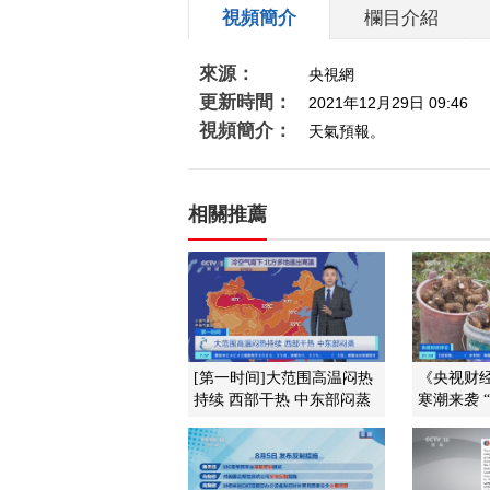
視頻簡介
欄目介紹
來源：
央視網
更新時間：
2021年12月29日 09:46
視頻簡介：
天氣預報。
相關推薦
[第一时间]大范围高温闷热
《央视财经评
持续 西部干热 中东部闷蒸
寒潮来袭 “