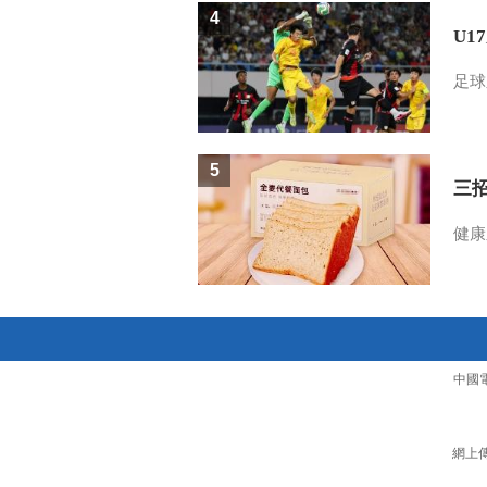
4
U1
足球
5
三
健康
中國
網上傳