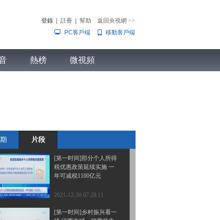
国家卫健委：元旦春节疫
情传播风险始终存在
登錄
|
註冊
|
幫助
返回央視網
>>
PC客戶端
移動客戶端
2021-12-30 07:32:14
[第一时间]新冠疫情防控
音
熱榜
陕西：本轮疫情首批4例
微視頻
新冠肺炎确诊患者出院
兒
音樂
體育賽事
農業農村
2021-12-30 07:32:14
[第一时间]新冠疫情防控
国家卫健委：“两节”期间
强化重点返乡人员排查
期
片段
2021-12-30 07:32:11
[第一时间]部分个人所得
税优惠政策延续实施 一
年可减税1100亿元
2021-12-30 07:28:11
[第一时间]乡村振兴看一