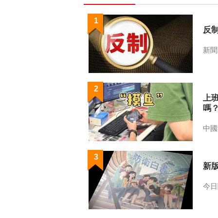
1
反
新聞
2
上
嗎
中國
3
新
今日