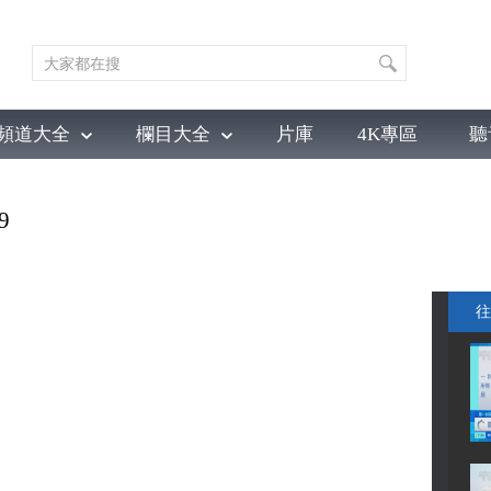
頻道大全
欄目大全
片庫
4K專區
聽
育
電影
國防軍事
電視劇
紀錄
科教
戲曲
社會與法
少
9
往