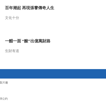
2021-12-29 08:58:14
百年潮起 再現張謇傳奇人生
[第一时间]山东警方侦破
文化十分
一起涉百亿元特大“洗
钱”案
2021-12-29 08:56:14
一醋一面 “酸”出億萬財路
[第一时间]身边的安全 云
南昆明：花式喂鸥隐患大
专家建议别冒险
生財有道
2021-12-29 08:54:14
[第一时间]身边的安全 湖
北黄石：高速行车道上两
次停车调导航 司机被罚
製片廠
2021-12-29 08:52:14
[第一时间]身边的安全 四
川泸州：女子穿高跟鞋开
律公約
车酿事故