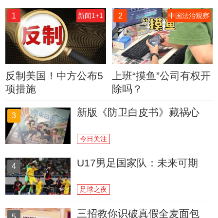
1
2
新闻1+1
中国法治观察
反制美国！中方公布5
上班“摸鱼”公司有权开
项措施
除吗？
新版《防卫白皮书》藏祸心
3
今日关注
U17男足国家队：未来可期
4
足球之夜
三招教你识破真假全麦面包
5