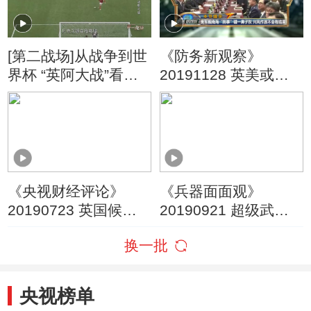
[第二战场]从战争到世
《防务新观察》
界杯 “英阿大战”看点
20191128 英美或建
十足
航母联合舰队 美欲“组
团”南海挑事？
《央视财经评论》
《兵器面面观》
20190723 英国候任
20190921 超级武器
首相 咋解老问题？
第五集 马克沁重机枪
换一批
（上）
央视榜单