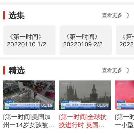
选集
查看更多
《第一时间》
《第一时间》
《第
20220110 1/2
20220109 2/2
2022
精选
查看更多
01:16
01:54
[第一时间]美国加
[第一时间]全球抗
[第一
州一14岁女孩被警
疫进行时 英国：
一小型
方误杀 现场视频
日增近13万例确诊
机上4