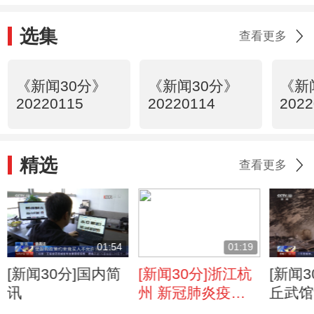
选集
查看更多
《新闻30分》
《新闻30分》
《新
20220115
20220114
2022
精选
查看更多
01:54
01:19
[新闻30分]国内简
[新闻30分]浙江杭
[新闻
讯
州 新冠肺炎疫情
丘武馆“
防控 此轮疫情最
原因查