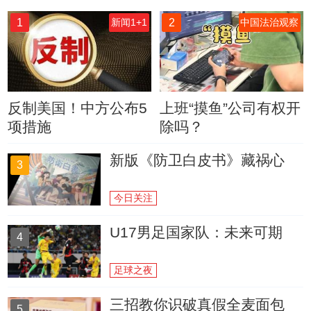
1
2
新闻1+1
中国法治观察
反制美国！中方公布5
上班“摸鱼”公司有权开
项措施
除吗？
新版《防卫白皮书》藏祸心
3
今日关注
U17男足国家队：未来可期
4
足球之夜
三招教你识破真假全麦面包
5