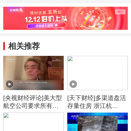
大封控小区今天上
香不当
午解封
31人
相关推荐
[央视财经评论]美大型
[天下财经]多渠道盘活
航空公司要求所有乘
存量住房 浙江杭
客戴口罩
州：“以购代建”筹集保
障性租赁住房