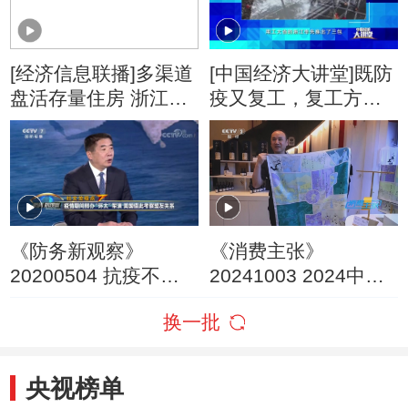
[经济信息联播]多渠道
[中国经济大讲堂]既防
盘活存量住房 浙江杭
疫又复工，复工方式
州：存量房源转化 保
也创新
障性租赁住房出租率
超95%
《防务新观察》
《消费主张》
20200504 抗疫不力
20241003 2024中国
军演凑数 美军当“麻烦
魅力街区（四）：浙
换一批
制造者”多行不义
江杭州
央视榜单