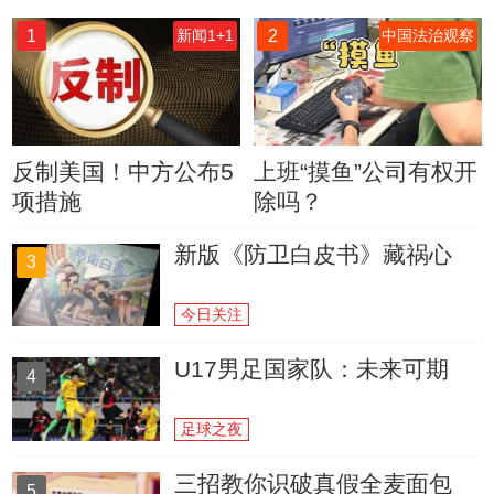
1
2
新闻1+1
中国法治观察
反制美国！中方公布5
上班“摸鱼”公司有权开
项措施
除吗？
新版《防卫白皮书》藏祸心
3
今日关注
U17男足国家队：未来可期
4
足球之夜
三招教你识破真假全麦面包
5