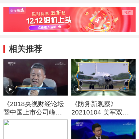
射杀3名叙平民
其民主破坏者的真
议大会
面目
范人工
用提出
相关推荐
《2018央视财经论坛
《防务新观察》
暨中国上市公司峰
20210104 美军双舰
会》 20181218 改革
编队穿航台海 特朗普
开放40年 中国制造业
任期倒计时仍狂打“擦
实现历史性跨越
边球”？