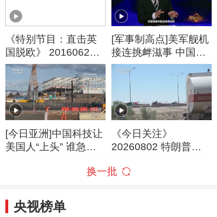
《特别节目：直击英
[军事制高点]美军舰机
国脱欧》 20160624
接连挑衅滋事 中国海
23:00
军：辽宁舰例行性训
练
[今日亚洲]中国科技让
《今日关注》
美国人“上头” 谁急
20260802 特朗普叫
了？
停“最大规模”打击 伊
换一批
朗称摧毁美军F-35战
机
央视榜单