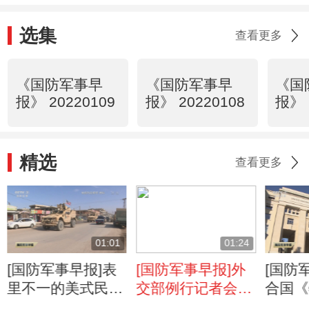
选集
查看更多
《国防军事早
《国防军事早
《国
报》 20220109
报》 20220108
报》 
精选
查看更多
01:01
01:24
[国防军事早报]表
[国防军事早报]外
[国防
里不一的美式民主
交部例行记者会
合国《
叙利亚媒体：美军
美“民主峰会”暴露
器公约