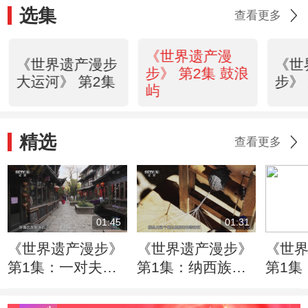
选集
查看更多
《世界遗产漫
《世界遗产漫步
《世
步》 第2集 鼓浪
大运河》 第2集
步》
屿
精选
查看更多
01:45
01:31
《世界遗产漫步》
《世界遗产漫步》
《世
第1集：一对夫妻
第1集：纳西族的
第1集
行走在丽江古城的
老人演示做民族服
一座
石板路上
饰的装饰
居博