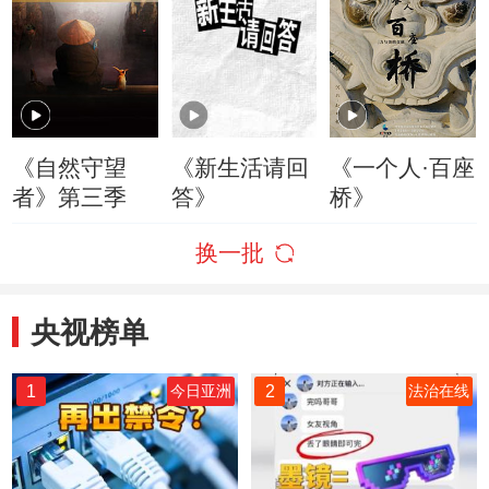
《自然守望
《新生活请回
《一个人·百座
者》第三季
答》
桥》
换一批
央视榜单
1
2
今日亚洲
法治在线