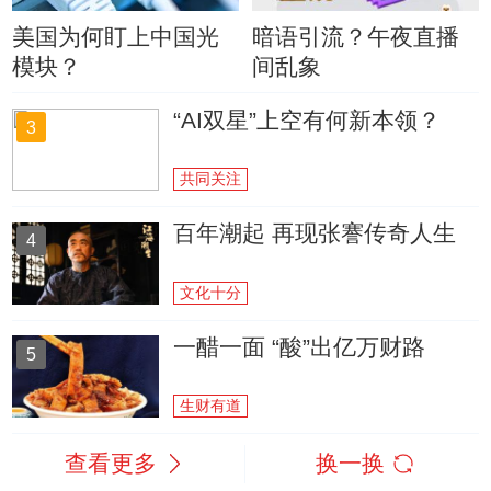
美国为何盯上中国光
暗语引流？午夜直播
模块？
间乱象
“AI双星”上空有何新本领？
3
共同关注
百年潮起 再现张謇传奇人生
4
文化十分
一醋一面 “酸”出亿万财路
5
生财有道
查看更多
换一换