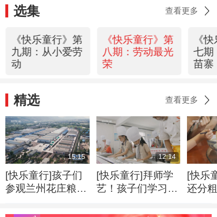
选集
查看更多
《快乐童行》第
《快乐童行》第
《快
九期：从小爱劳
八期：劳动最光
七期
动
荣
苗寨
精选
查看更多
15:15
12:14
[快乐童行]孩子们
[快乐童行]拜师学
[快乐
参观兰州花庄粮食
艺！孩子们学习制
还分
储备库
作兰州牛肉拉面
肉面