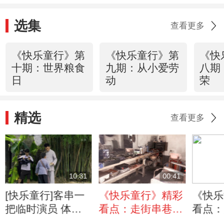
选集
查看更多
《快乐童行》第
《快乐童行》第
《快
十期：世界粮食
九期：从小爱劳
八期
日
动
荣
精选
查看更多
10:31
00:41
[快乐童行]客串一
《快乐童行》精彩
《快乐
把临时演员 体会
看点：走街串巷，
看点：
演员的艰辛
80年代的理发店你
视城，