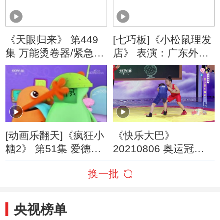
《天眼归来》 第449
[七巧板]《小松鼠理发
集 万能烫卷器/紧急疏
店》 表演：广东外语
散摇铃/小壁虎再生剂/
外贸大学幼儿园
吃饭大作战
[动画乐翻天]《疯狂小
《快乐大巴》
糖2》 第51集 爱德花
20210806 奥运冠军
的助手
我来了
换一批
央视榜单