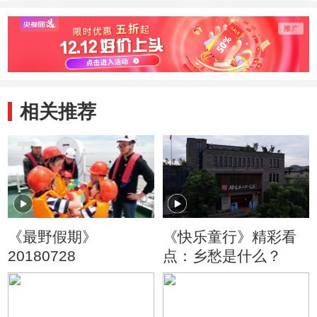
不一定见过
国电影
事
相关推荐
《最野假期》
《快乐童行》精彩看
20180728
点：乡愁是什么？