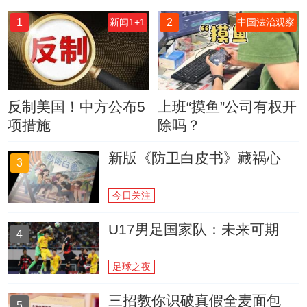
1
2
新闻1+1
中国法治观察
反制美国！中方公布5
上班“摸鱼”公司有权开
项措施
除吗？
新版《防卫白皮书》藏祸心
3
今日关注
U17男足国家队：未来可期
4
足球之夜
三招教你识破真假全麦面包
5