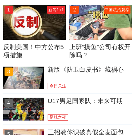
1
2
新闻1+1
中国法治观察
反制美国！中方公布5
上班“摸鱼”公司有权开
项措施
除吗？
新版《防卫白皮书》藏祸心
3
今日关注
U17男足国家队：未来可期
4
足球之夜
三招教你识破真假全麦面包
5