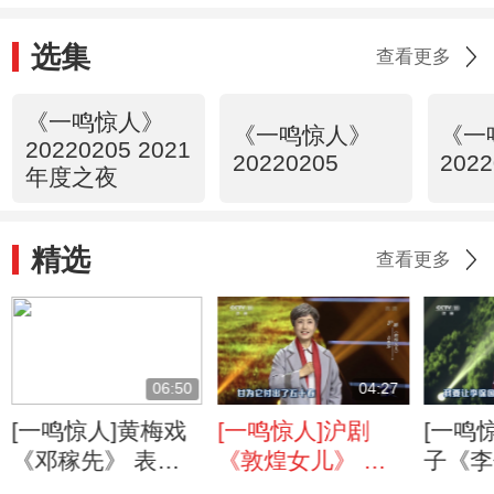
选集
查看更多
《一鸣惊人》
《一鸣惊人》
《一
20220205 2021
20220205
2022
年度之夜
精选
查看更多
06:50
04:27
[一鸣惊人]黄梅戏
[一鸣惊人]沪剧
[一鸣
《邓稼先》 表
《敦煌女儿》 表
子《李
演：刘国平
演：吉燕萍
演：邱