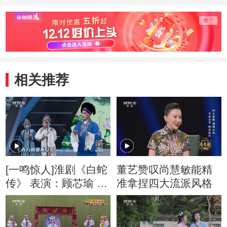
相关推荐
[一鸣惊人]淮剧《白蛇
董艺赞叹尚慧敏能精
传》 表演：顾芯瑜 王
准拿捏四大流派风格
俊杰 徐晨曦