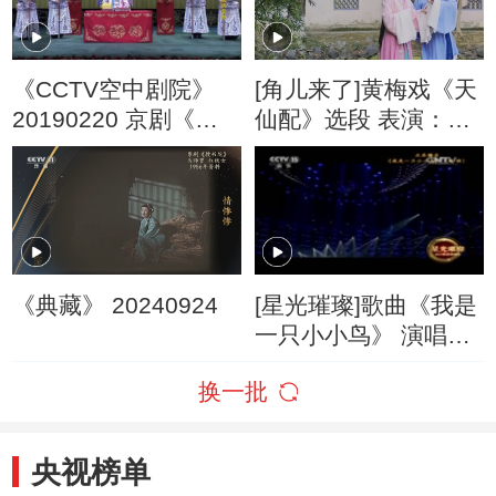
《CCTV空中剧院》
[角儿来了]黄梅戏《天
20190220 京剧《龙
仙配》选段 表演：谢
凤呈祥》 2/2
军 张敏
《典藏》 20240924
[星光璀璨]歌曲《我是
一只小小鸟》 演唱：
赵传
换一批
央视榜单