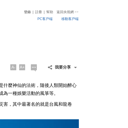
登錄
|
註冊
|
幫助
返回央視網
>>
PC客戶端
移動客戶端
音
熱榜
微視頻
兒
音樂
體育賽事
農業農村
A-
A+
我要分享
是什麼神仙的法術，隨後人類開始醉心
成為一種娛樂活動的風箏等。
災害，其中最著名的就是台風和龍卷