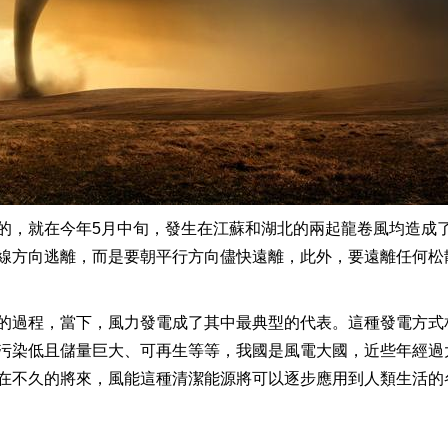
的，就在今年5月中旬，發生在江蘇和湖北的兩起龍卷風均造成
線方向逃離，而是要朝平行方向儘快遠離，此外，要遠離任何松
的過程，當下，風力發電成了其中最典型的代表。這種發電方式
污染低且儲量巨大、可再生等等，我國是風電大國，近些年經過
在不久的將來，風能這種清潔能源將可以逐步應用到人類生活的