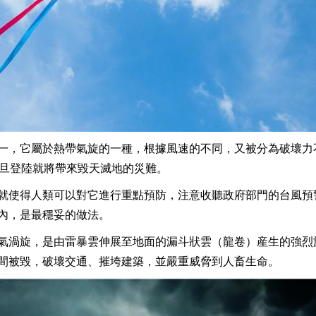
一，它屬於熱帶氣旋的一種，根據風速的不同，又被分為破壞力
一旦登陸就將帶來毀天滅地的災難。
就使得人類可以對它進行重點預防，注意收聽政府部門的台風預
內，是最穩妥的做法。
氣渦旋，是由雷暴雲伸展至地面的漏斗狀雲（龍卷）産生的強烈
間被毀，破壞交通、摧垮建築，並嚴重威脅到人畜生命。