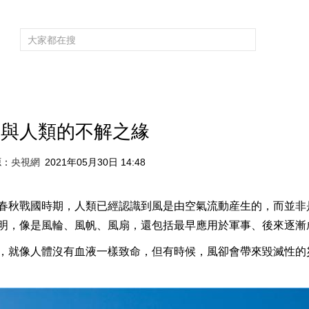
頻道大全
欄目大全
片庫
4K專區
聽
育
電影
國防軍事
電視劇
紀錄
科教
戲曲
社會與法
少
風與人類的不解之緣
源：
央視網
2021年05月30日 14:48
春秋戰國時期，人類已經認識到風是由空氣流動産生的，而並非
明，像是風輪、風帆、風扇，還包括最早應用於軍事、後來逐漸
，就像人體沒有血液一樣致命，但有時候，風卻會帶來毀滅性的