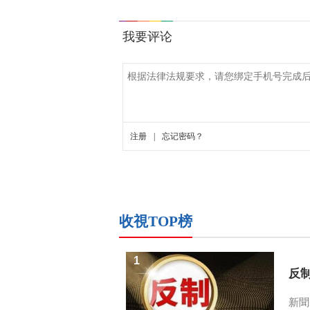
收視TOP榜
1
反
新聞