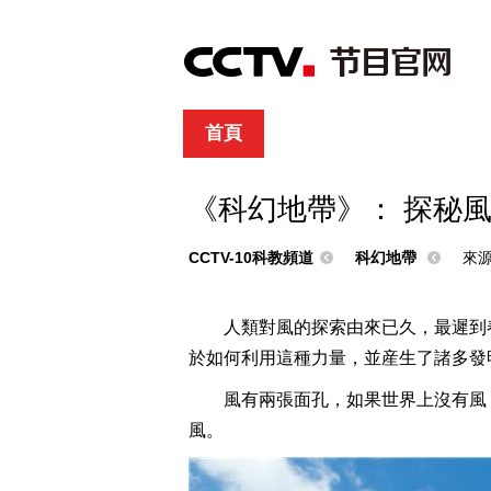
首頁
直播
節目單
綜合
新聞
財經
綜藝
中文國際
體
《科幻地帶》： 探秘
CCTV-10科教頻道
科幻地帶
來
人類對風的探索由來已久，最遲到
於如何利用這種力量，並産生了諸多發
風有兩張面孔，如果世界上沒有風
風。