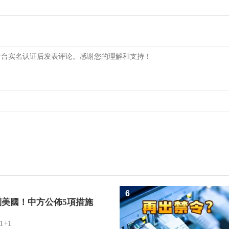
6
制美國！中方公佈5項措施
1+1