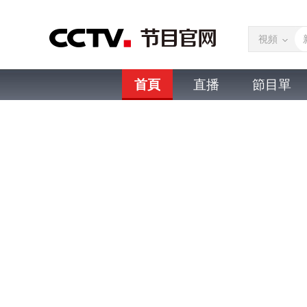
視頻
首頁
直播
節目單
微視頻