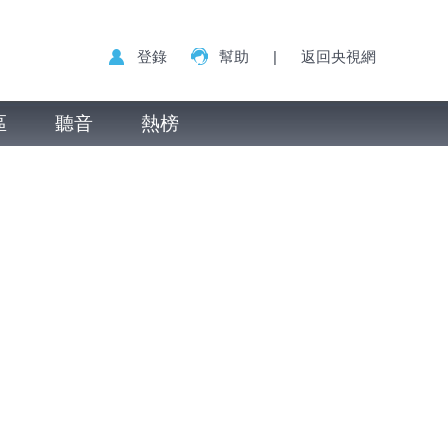
登錄
幫助
|
返回央視網
區
聽音
熱榜