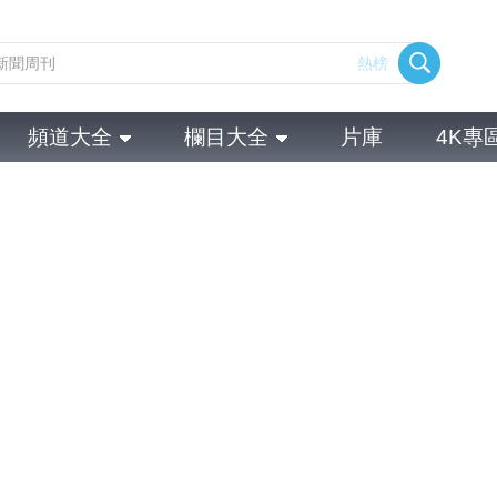
熱榜
頻道大全
欄目大全
片庫
4K專