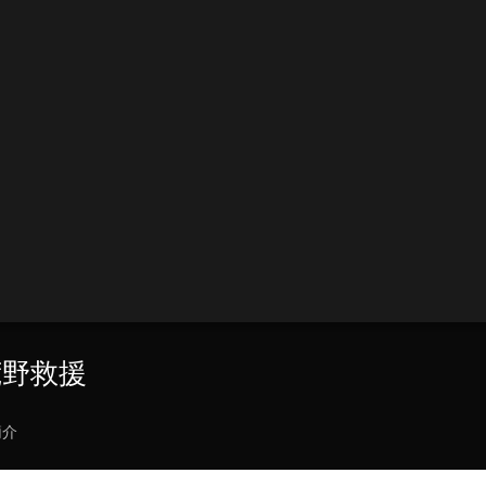
荒野救援
簡介