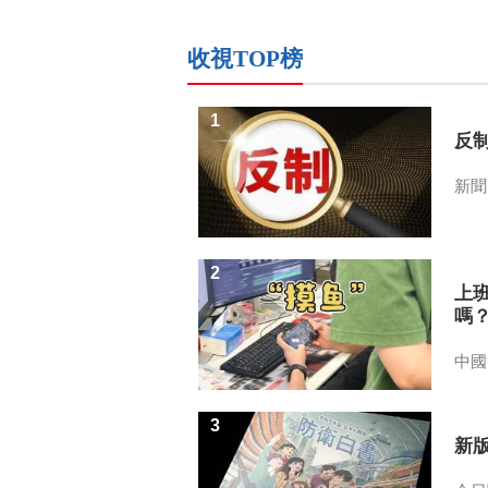
收視TOP榜
1
反
新聞
2
上
嗎
中國
3
新