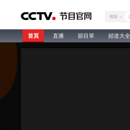
視頻
首頁
直播
節目單
頻道大