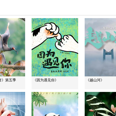
者》第五季
《因为遇见你》
《越山河》