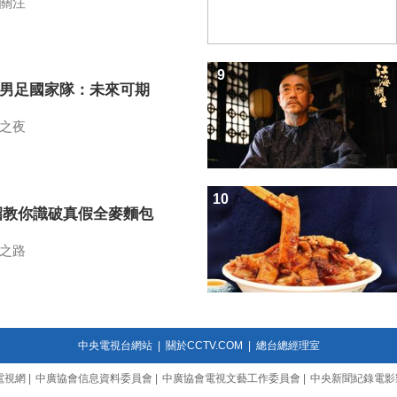
關注
9
7男足國家隊：未來可期
之夜
10
招教你識破真假全麥麵包
之路
中央電視台網站
|
關於CCTV.COM
|
總台總經理室
電視網
|
中廣協會信息資料委員會
|
中廣協會電視文藝工作委員會
|
中央新聞紀錄電影