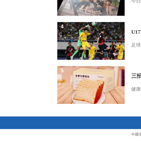
今日
4
U1
足球
5
三
健康
中國