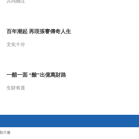
共同關注
慨解囊
《自然守望者》第五
季 第五集：功夫不负
有心之人 白鹳终于重
00:08:49
获新生
百年潮起 再現張謇傳奇人生
熱播榜
反制美國！中方公佈5
文化十分
項措施
新聞1+1
上班“摸魚”公司有權開
除嗎？
一醋一面 “酸”出億萬財路
中國法治觀察
生財有道
新版《防衛白皮書》
藏禍心
今日關注
U17男足國家隊：未
來可期
足球之夜
製片廠
三招教你識破真假全