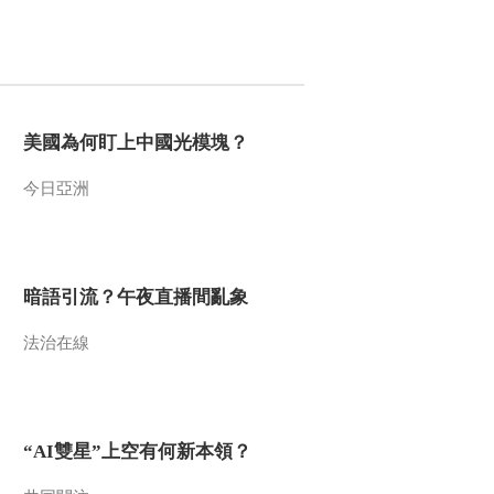
《自然守望者》第五
季 第四集：喜出望外
终于有一只海龟上岸
00:04:40
筑巢产卵
《自然守望者》第五
季 第四集：海洋环境
美國為何盯上中國光模塊？
恶化 海龟出现了各种
00:05:09
奇怪的病症
《自然守望者》第五
今日亞洲
季 第四集：野生小海
龟终于破壳而出 夏博
00:06:00
士带小海龟散步
《自然守望者》第五
季 第五集：候鸟光临
暗語引流？午夜直播間亂象
塘主受惊 受伤白鹳引
00:04:36
人关注
法治在線
《自然守望者》第五
季 第五集：救助行动
阻碍重重 白鹳健康惹
00:06:41
人担忧
《自然守望者》第五
“AI雙星”上空有何新本領？
季 第五集：生存环境
日益恶劣 志愿者们慷
00:03:27