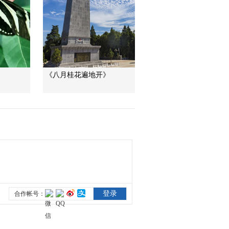
季 第三集：科考队员
的野外工作常常危机
00:03:44
四伏
《自然守望者》第五
季 第三集：才绕过黑
瞎子的领地 又遇上猛
00:04:13
涨的河水
《八月桂花遍地开》
《自然守望者》第五
季 第三集：这片处女
地终于迎来科考队的
00:04:55
光临
《自然守望者》第五
季 第三集：科考同事
失联 倪红伟揪着心但
00:09:43
临危不乱
《自然守望者》第五
季 第四集：海龟产卵
季 夏博士却没见到海
00:03:05
龟上岸产卵
《自然守望者》第五
季 第四集：夏博士细
心照料一只生病的绿
00:04:02
海龟