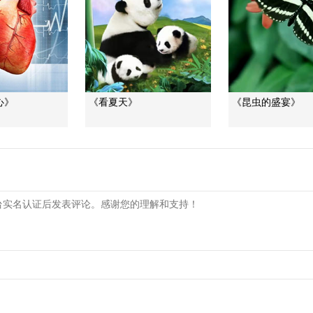
心》
《看夏天》
《昆虫的盛宴》