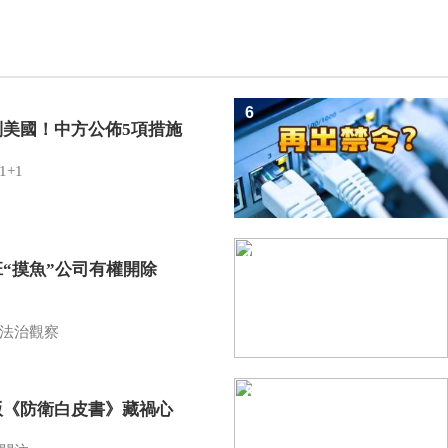
6
制美國！中方公佈5項措施
1+1
7
班“摸魚”公司有權開除
？
法治觀察
8
版《防衛白皮書》藏禍心