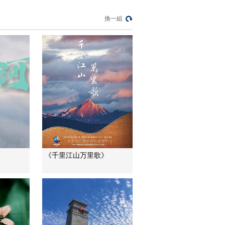
季 第一集：沙化多年
的沙坡种草难度特别
00:02:47
換一組
高
《自然守望者》第五
季 第一集：高原之舟
牦牛把地表的草种踩
00:02:57
进沙地里
《自然守望者》第五
季 第二集：袁学顺喂
养9只受困的天鹅
00:00:41
《自然守望者》第五
季 第二集：一只天鹅
双目失明 袁学顺很担
00:01:34
心
《自然守望者》第五
《千里江山万里歌》
季 第二集：有好心人
愿意收养并治疗失明
00:00:32
天鹅 袁学顺感到很欣
《自然守望者》第五
慰
季 第二集：保护区食
物不足 袁学顺采集大
00:01:27
叶藻来喂养天鹅
《自然守望者》第五