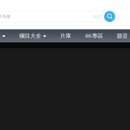
熱榜
全
欄目大全
片庫
4K專區
聽音