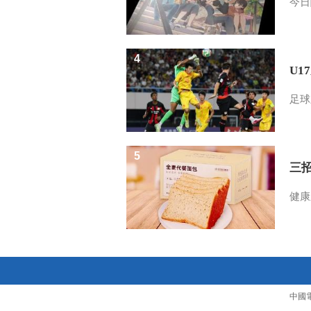
今日
4
U1
足球
5
三
健康
中國