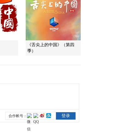
季 第二集：有好心人
愿意收养并治疗失明
00:00:32
天鹅 袁学顺感到很欣
《自然守望者》第五
慰
季 第二集：保护区食
物不足 袁学顺采集大
00:01:27
叶藻来喂养天鹅
《舌尖上的中国》（第四
《自然守望者》第五
季）
季 第三集：科考队员
的野外工作常常危机
00:03:44
四伏
《自然守望者》第五
季 第三集：才绕过黑
瞎子的领地 又遇上猛
00:04:13
涨的河水
《自然守望者》第五
季 第三集：这片处女
地终于迎来科考队的
00:04:55
光临
《自然守望者》第五
季 第三集：科考同事
失联 倪红伟揪着心但
00:09:43
临危不乱