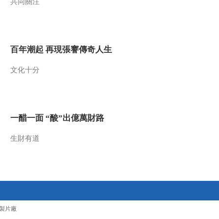
共同關注
人关注
《自然守望者》第五
季 第五集：救助行动
阻碍重重 白鹳健康惹
00:06:41
人担忧
百年潮起 再現張謇傳奇人生
《自然守望者》第五
季 第五集：生存环境
文化十分
日益恶劣 志愿者们慷
00:03:27
慨解囊
《自然守望者》第五
季 第五集：功夫不负
有心之人 白鹳终于重
00:08:49
一醋一面 “酸”出億萬財路
获新生
熱播榜
生財有道
反制美國！中方公佈5
項措施
新聞1+1
上班“摸魚”公司有權開
除嗎？
中國法治觀察
製片廠
新版《防衛白皮書》