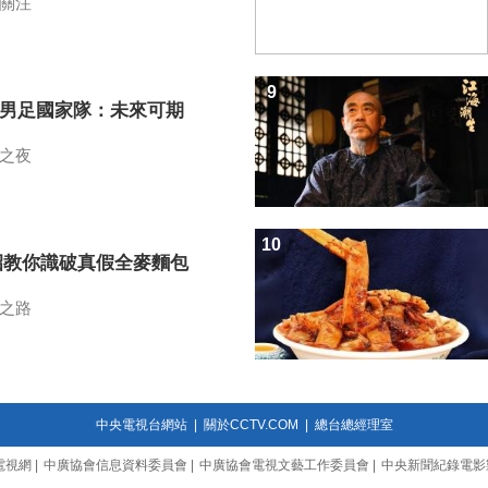
關注
9
7男足國家隊：未來可期
之夜
10
招教你識破真假全麥麵包
之路
中央電視台網站
|
關於CCTV.COM
|
總台總經理室
電視網
|
中廣協會信息資料委員會
|
中廣協會電視文藝工作委員會
|
中央新聞紀錄電影