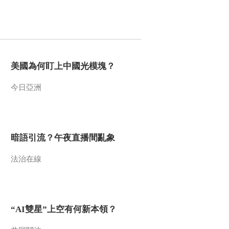
《自然守望者》第五
季 第四集：海龟产卵
季 夏博士却没见到海
00:03:05
龟上岸产卵
《自然守望者》第五
季 第四集：夏博士细
美國為何盯上中國光模塊？
心照料一只生病的绿
00:04:02
海龟
《自然守望者》第五
今日亞洲
季 第四集：喜出望外
终于有一只海龟上岸
00:04:40
筑巢产卵
《自然守望者》第五
季 第四集：海洋环境
暗語引流？午夜直播間亂象
恶化 海龟出现了各种
00:05:09
奇怪的病症
法治在線
《自然守望者》第五
季 第四集：野生小海
龟终于破壳而出 夏博
00:06:00
士带小海龟散步
《自然守望者》第五
“AI雙星”上空有何新本領？
季 第五集：候鸟光临
塘主受惊 受伤白鹳引
00:04:36