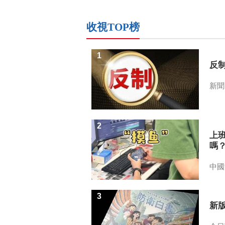
收視TOP榜
1
反
新聞
2
上
嗎
中國
3
新