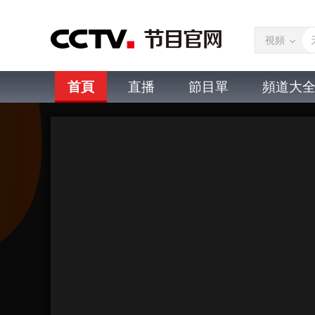
視頻
首頁
直播
節目單
頻道大