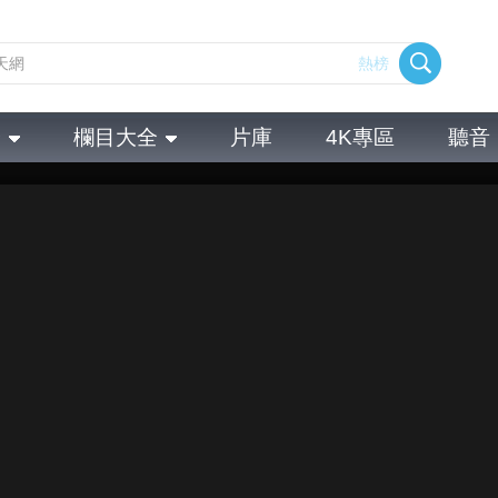
熱榜
全
欄目大全
片庫
4K專區
聽音