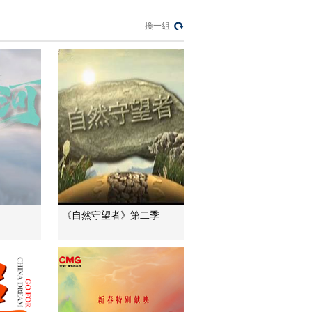
季 第一集：放弃公职
巴让选择投入草原沙
00:02:33
換一組
化治理工作
《自然守望者》第五
季 第一集：妈妈支持
巴让的工作 一个一个
00:02:00
摘下来收集草籽
《自然守望者》第五
季 第一集：沙化多年
的沙坡种草难度特别
00:02:47
高
《自然守望者》第五
季 第一集：高原之舟
牦牛把地表的草种踩
00:02:57
进沙地里
《自然守望者》第五
《自然守望者》第二季
季 第二集：袁学顺喂
养9只受困的天鹅
00:00:41
《自然守望者》第五
季 第二集：一只天鹅
双目失明 袁学顺很担
00:01:34
心
《自然守望者》第五