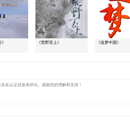
行》
《荒野至上》
《追梦中国》