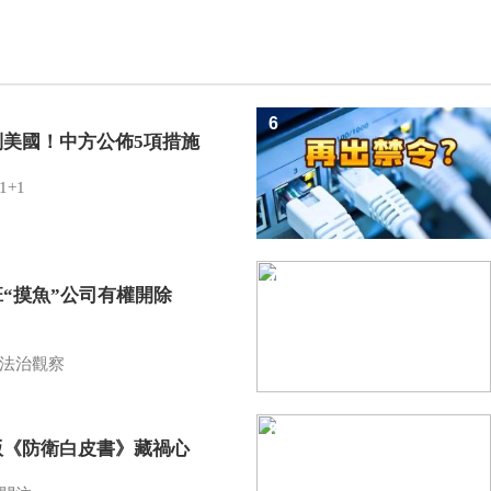
6
制美國！中方公佈5項措施
1+1
7
班“摸魚”公司有權開除
？
法治觀察
8
版《防衛白皮書》藏禍心