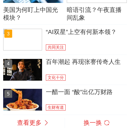
美国为何盯上中国光
暗语引流？午夜直播
模块？
间乱象
“AI双星”上空有何新本领？
3
共同关注
百年潮起 再现张謇传奇人生
4
文化十分
一醋一面 “酸”出亿万财路
5
生财有道
查看更多
换一换