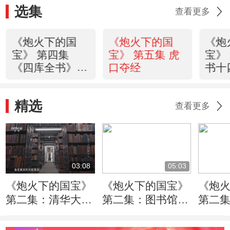
选集
查看更多
《炮火下的国
《炮火下的国
《炮
宝》 第四集
宝》 第五集 虎
宝》
《四库全书》的
口夺经
书十
抗战苦旅
精选
查看更多
03:08
05:03
《炮火下的国宝》
《炮火下的国宝》
《炮
第二集：清华大学
第二集：图书馆的
第二
图书馆的藏书量十
装箱工作在深夜秘
势让
分丰富
密进行
书的