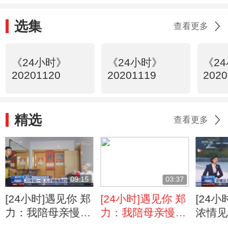
选集
查看更多
《24小时》
《24小时》
《2
20201120
20201119
2020
精选
查看更多
09:15
03:37
[24小时]遇见你 郑
[24小时]遇见你 郑
[24
力：我陪母亲慢慢
力：我陪母亲慢慢
浓情见
变老
变老 拍摄生活点
别让爱