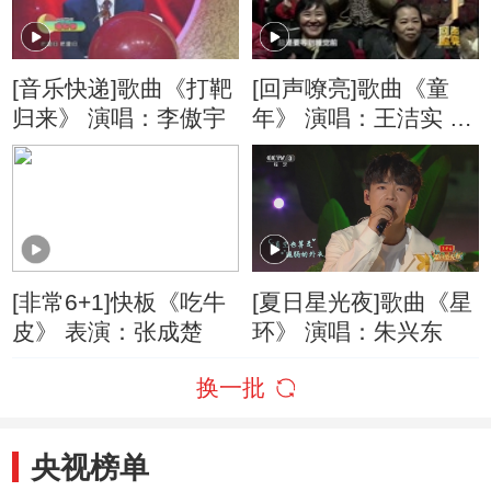
[音乐快递]歌曲《打靶
[回声嘹亮]歌曲《童
归来》 演唱：李傲宇
年》 演唱：王洁实 胖
胖艺术团
[非常6+1]快板《吃牛
[夏日星光夜]歌曲《星
皮》 表演：张成楚
环》 演唱：朱兴东
换一批
央视榜单