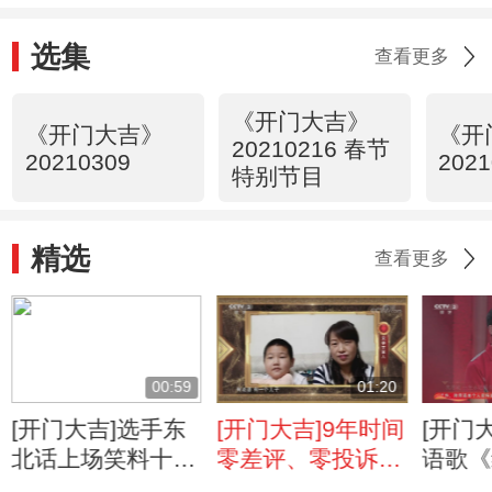
幸福
选集
查看更多
《开门大吉》
《开门大吉》
《开
20210216 春节
20210309
2021
特别节目
精选
查看更多
00:59
01:20
[开门大吉]选手东
[开门大吉]9年时间
[开门
北话上场笑料十足
零差评、零投诉
语歌《
分分钟开启喜剧模
快递小哥用自己扎
给你更