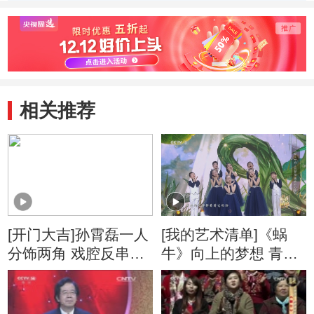
式
实的劳动创造了超
望
出预期的幸福
相关推荐
[开门大吉]孙霄磊一人
[我的艺术清单]《蜗
分饰两角 戏腔反串演
牛》向上的梦想 青春
绎《红尘客栈》
的交响