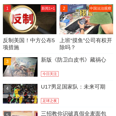
1
2
新闻1+1
中国法治观察
反制美国！中方公布5
上班“摸鱼”公司有权开
项措施
除吗？
新版《防卫白皮书》藏祸心
3
今日关注
U17男足国家队：未来可期
4
足球之夜
三招教你识破真假全麦面包
5