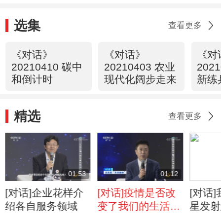
选集
查看更多
《对话》
《对话》
《对
20210410 碳中
20210403 农业
2021
和倒计时
现代化阔步走来
新练
精选
查看更多
01:53
01:12
[对话]企业花样介
[对话]疫情是否改
[对话
绍各自服务领域
变了我们的生活服
星发射
务方式？
号？