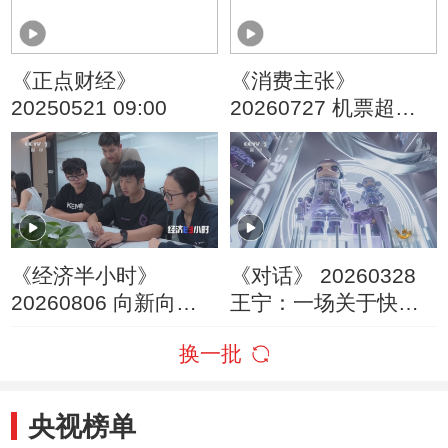
《正点财经》
《消费主张》
20250521 09:00
20260727 机票超售
与高额退票费，是否
触碰公平消费底线？
《经济半小时》
《对话》 20260328
20260806 向新向优
王宁：一场关于快乐
聚动能：国产大模型
的商业革命
换一批
加速跑
央视榜单