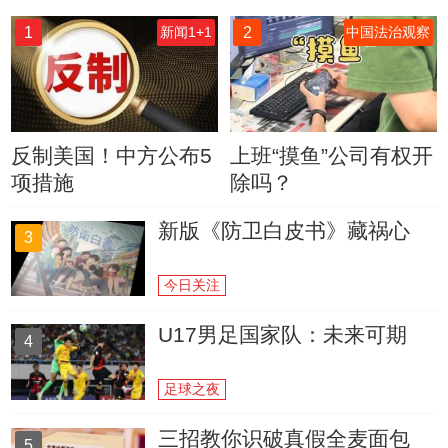
1
2
新闻1+1
中国法治观察
反制美国！中方公布5
上班“摸鱼”公司有权开
项措施
除吗？
新版《防卫白皮书》藏祸心
3
今日关注
U17男足国家队：未来可期
4
足球之夜
三招教你识破真假全麦面包
5