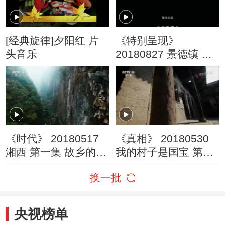
[经典旋律]夕阳红 片
《特别呈现》
头音乐
20180827 景德镇 第
一集 起城
《时代》 20180517
《真相》 20180530
湘西 第一集 故乡的凝
我的村子是国宝 第三
眸
集
换一批
央视榜单