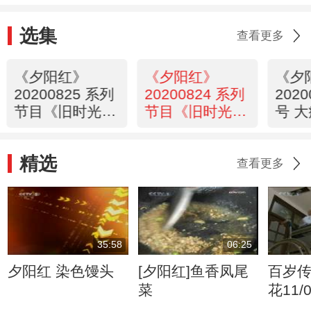
选集
查看更多
《夕阳红》
《夕阳红》
《夕
20200825 系列
20200824 系列
202
节目《旧时光里
节目《旧时光里
号 
慢慢的爱》
慢慢的爱》
腿疼
症状
精选
吗？
查看更多
35:58
06:25
夕阳红 染色馒头
[夕阳红]鱼香凤尾
百岁
菜
花11/0