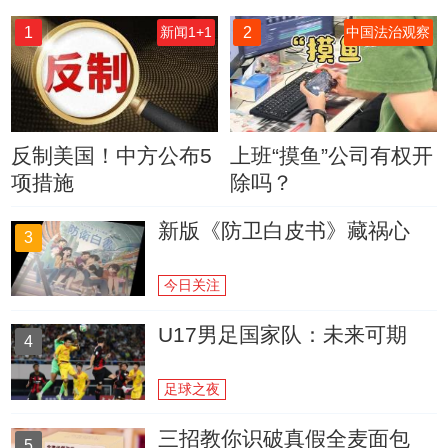
1
2
新闻1+1
中国法治观察
反制美国！中方公布5
上班“摸鱼”公司有权开
项措施
除吗？
新版《防卫白皮书》藏祸心
3
今日关注
U17男足国家队：未来可期
4
足球之夜
三招教你识破真假全麦面包
5