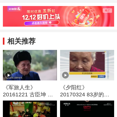
相关推荐
《军旅人生》
《夕阳红》
20161221 古臣坤 何
20170324 83岁的新
光英：穿越长河的爱
娘
恋