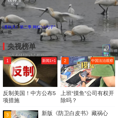
《看秋天》第二季 网红“小勺子”
换一批
央视榜单
1
2
新闻1+1
中国法治观察
反制美国！中方公布5
上班“摸鱼”公司有权开
项措施
除吗？
新版《防卫白皮书》藏祸心
3