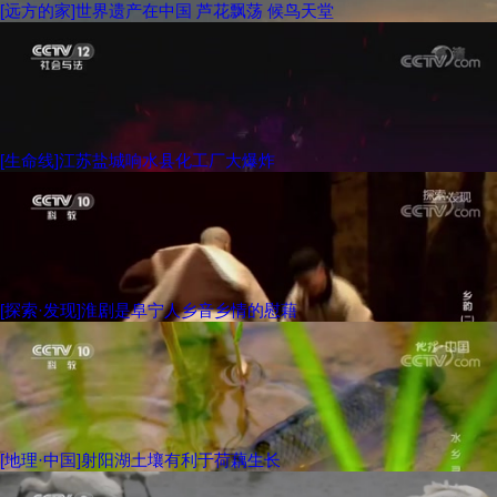
[远方的家]世界遗产在中国 芦花飘荡 候鸟天堂
[生命线]江苏盐城响水县化工厂大爆炸
[探索·发现]淮剧是阜宁人乡音乡情的慰藉
[地理·中国]射阳湖土壤有利于荷藕生长