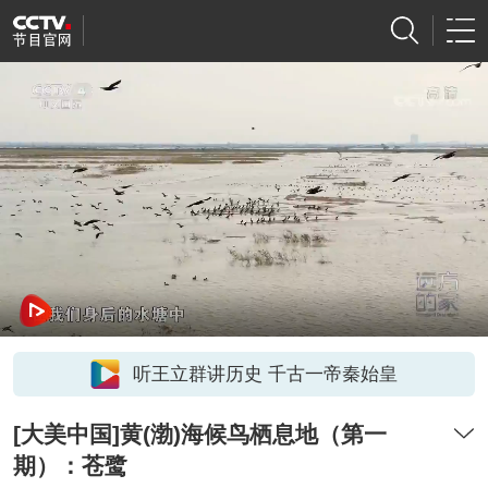
听王立群讲历史 千古一帝秦始皇
[大美中国]黄(渤)海候鸟栖息地（第一
期）：苍鹭