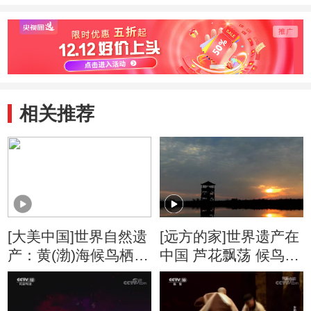
相关推荐
[大美中国]世界自然遗
[远方的家]世界遗产在
产：黄(渤)海候鸟栖息
中国 芦花飘荡 候鸟天
地（第一期）
堂