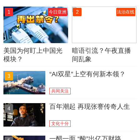
1
2
今日亚洲
法治在线
美国为何盯上中国光
暗语引流？午夜直播
模块？
间乱象
“AI双星”上空有何新本领？
3
共同关注
百年潮起 再现张謇传奇人生
4
文化十分
一醋一面 “酸”出亿万财路