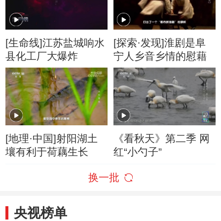
[生命线]江苏盐城响水
[探索·发现]淮剧是阜
县化工厂大爆炸
宁人乡音乡情的慰藉
[地理·中国]射阳湖土
《看秋天》第二季 网
壤有利于荷藕生长
红“小勺子”
换一批
央视榜单