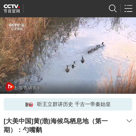
听王立群讲历史 千古一帝秦始皇
[大美中国]黄(渤)海候鸟栖息地（第一
期）：勺嘴鹬