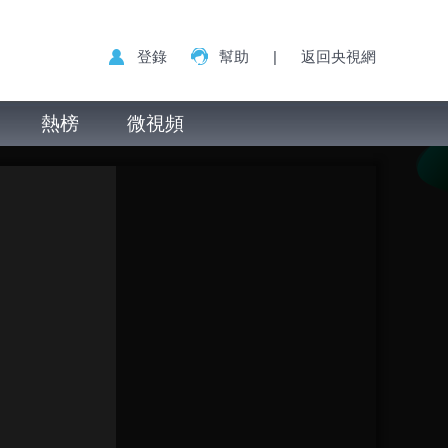
登錄
幫助
|
返回央視網
熱榜
微視頻