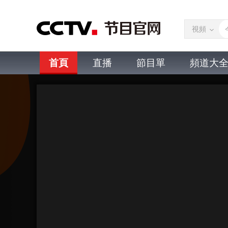
視頻
首頁
直播
節目單
頻道大