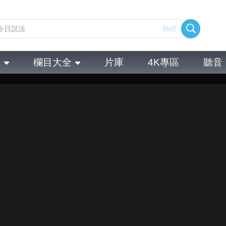
熱榜
全
欄目大全
片庫
4K專區
聽音