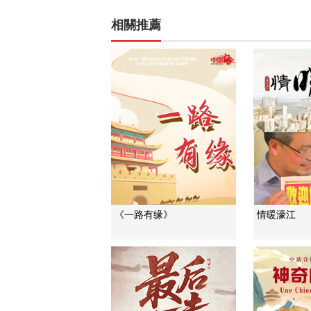
相關推薦
《一路有缘》
情暖濠江