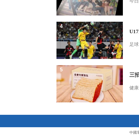
今日
4
U1
足球
5
三
健康
中國