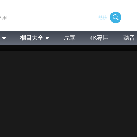
熱榜
全
欄目大全
片庫
4K專區
聽音