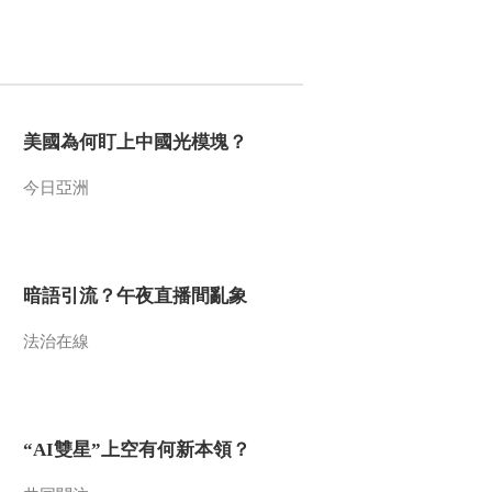
美國為何盯上中國光模塊？
今日亞洲
暗語引流？午夜直播間亂象
法治在線
“AI雙星”上空有何新本領？