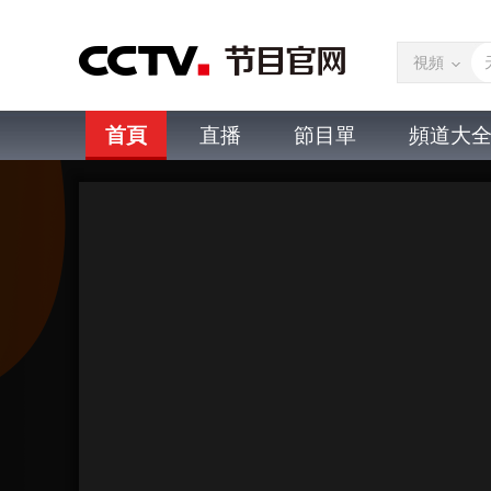
視頻
首頁
直播
節目單
頻道大