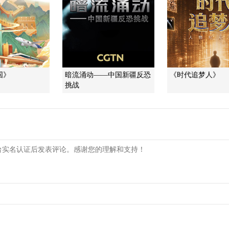
国》
暗流涌动——中国新疆反恐
《时代追梦人》
挑战