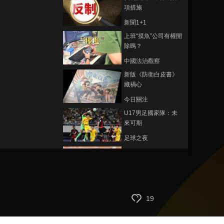
項措施
新聞1+1
上班“摸魚”公司有權開
除嗎？
中國法治觀察
新版《防衛白皮書》
藏禍心
今日關注
U17男足國家隊：未
來可期
足球之夜
三招教你識破真假全
麥麵包
健康之路
美國為何盯上中國光
19
模塊？
今日亞洲