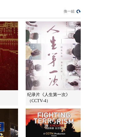
暗語引流？午夜直播
間亂象
換一組
法治在線
“AI雙星”上空有何新本
領？
共同關注
百年潮起 再現張謇傳
奇人生
文化十分
一醋一面 “酸”出億萬
財路
生財有道
纪录片《人生第一次》
（CCTV-4）