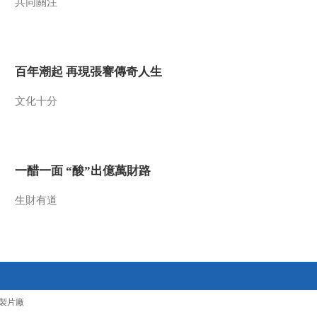
共同關注
百年潮起 再現張謇傳奇人生
文化十分
一醋一面 “酸”出億萬財路
生財有道
製片廠