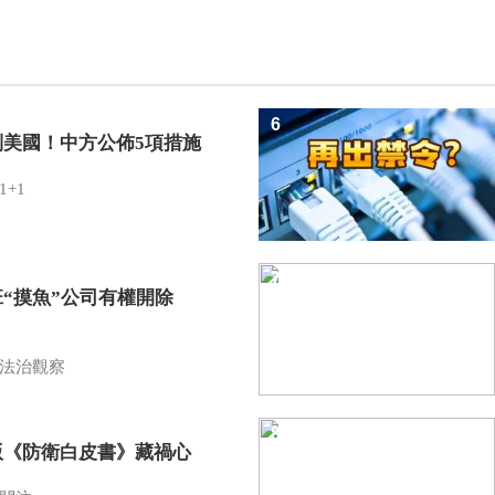
6
制美國！中方公佈5項措施
1+1
7
班“摸魚”公司有權開除
？
法治觀察
8
版《防衛白皮書》藏禍心