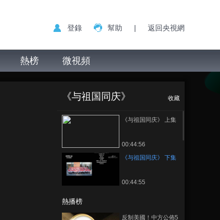
登錄
幫助
|
返回央視網
熱榜
微視頻
《与祖国同庆》 下
正在播放
集
《与祖国同庆》
收藏
《与祖国同庆》 上集
00:44:56
《与祖国同庆》 下集
00:44:55
熱播榜
反制美國！中方公佈5