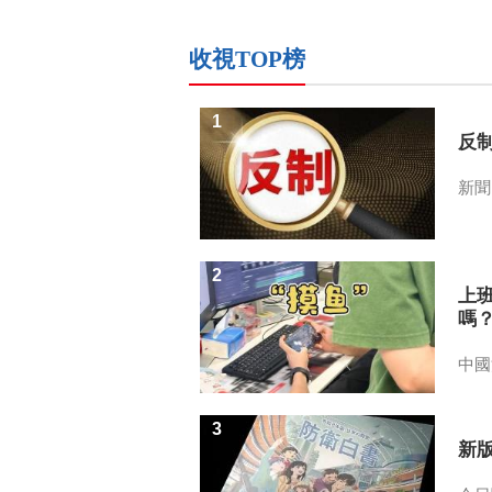
收視TOP榜
1
反
新聞
2
上
嗎
中國
3
新