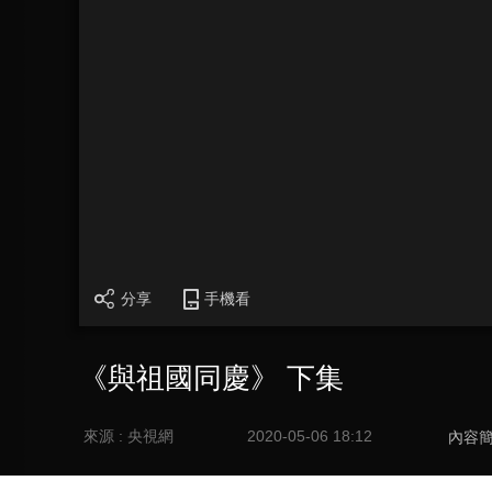
分享
手機看
《與祖國同慶》 下集
來源 : 央視網
2020-05-06 18:12
內容