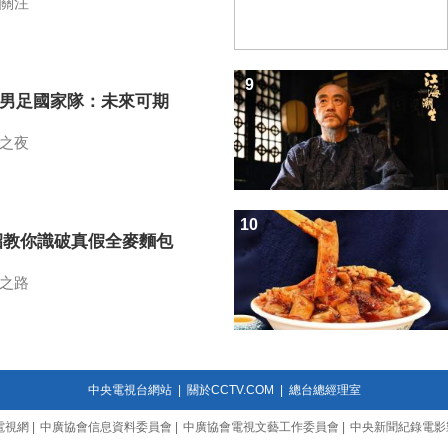
關注
9
7男足國家隊：未來可期
之夜
10
招教你識破真假全麥麵包
之路
中央電視台網站
|
關於CCTV.COM
|
總台總經理室
電視網
|
中廣協會信息資料委員會
|
中廣協會電視文藝工作委員會
|
中央新聞紀錄電影