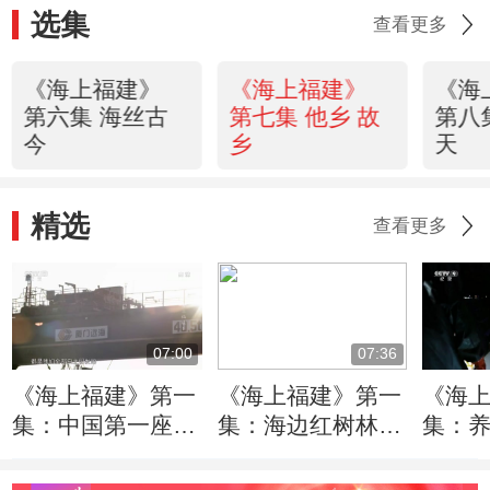
选集
查看更多
《海上福建》
《海上福建》
《海
第六集 海丝古
第七集 他乡 故
第八
今
乡
天
精选
查看更多
07:00
07:36
《海上福建》第一
《海上福建》第一
《海
集：中国第一座无
集：海边红树林
集：
人化码头在厦门的
与沿海百姓和谐相
开辟
诞生经历
处 互相馈赠
途径