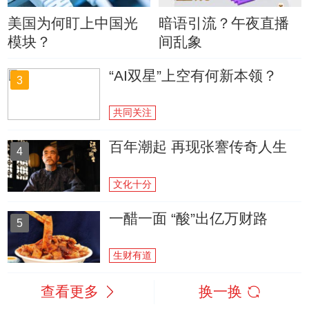
美国为何盯上中国光
暗语引流？午夜直播
模块？
间乱象
“AI双星”上空有何新本领？
3
共同关注
百年潮起 再现张謇传奇人生
4
文化十分
一醋一面 “酸”出亿万财路
5
生财有道
查看更多
换一换