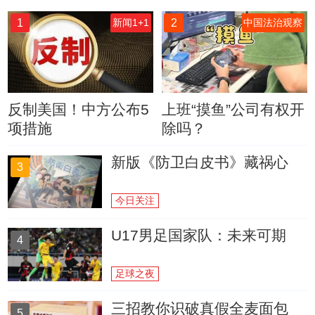
1
2
新闻1+1
中国法治观察
反制美国！中方公布5
上班“摸鱼”公司有权开
项措施
除吗？
新版《防卫白皮书》藏祸心
3
今日关注
U17男足国家队：未来可期
4
足球之夜
三招教你识破真假全麦面包
5