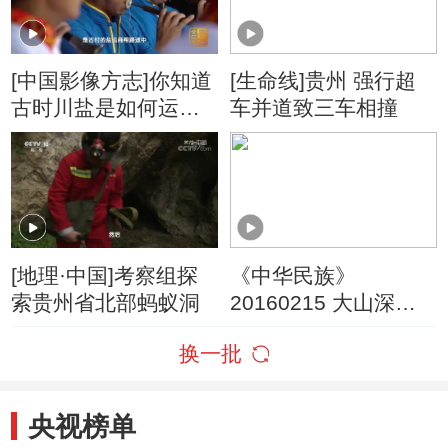
[中国影像方志]你知道
[生命线]贵州 强行超
古时川盐是如何运往
车并道致三车相撞
贵州吗？
[地理·中国]考察组探
《中华民族》
索贵州省北部蚂蚁洞
20160215 大山深处
的瓜年
换一批
央视榜单