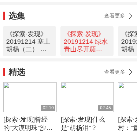
选集
查看更多
《探索·发现》
《探索·发现》
《探
20191214 塞上
20191214 绿水
201
胡杨（二） 丝
青山尽开颜
胡杨
路胡杨
（二） 生态家
海胡
园
精选
查看更多
02:10
02:45
[探索·发现]曾经
[探索·发现]什么
[探索
的“大漠明珠”沙化
是“胡杨泪”？
村：“
严重
彩部